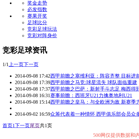
奖金走势
必发指数
赛果开奖
足球比分
竞彩足球玩法
竞彩对阵身价
竞彩足球资讯
1/1
上一页
下一页
2014-09-08 17:42
西甲前瞻之塞维利亚：阵容齐整 目标进
2014-09-08 17:39
西甲前瞻之马竞:球星流失 球队面临重建
2014-09-08 17:37
西甲前瞻之巴萨：新射手斗志足 梅西得
2014-09-08 16:31
赛事前瞻：西班牙U21力擒奥地利U21
2014-09-08 15:14
西甲前瞻之皇马：与全欧洲为敌 新赛季
2014-09-02 16:59
众筹代表着一种情怀 西甲俱乐部会员众
首页
1
下一页
尾页
共1页
500网仅提供数据