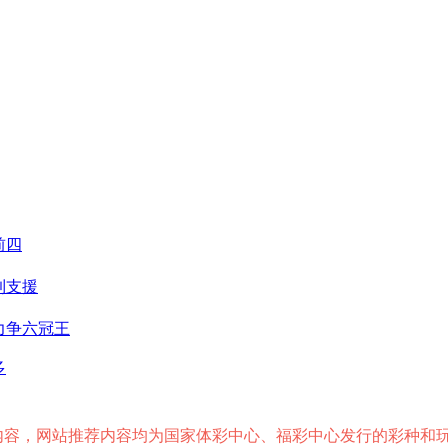
前四
到支援
力争六冠王
多
和内容，网站推荐内容均为国家体彩中心、福彩中心发行的彩种和