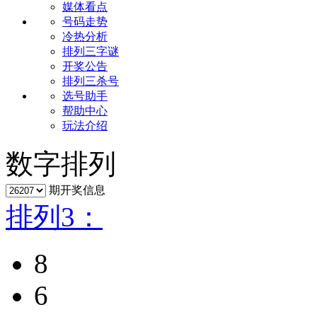
媒体看点
号码走势
冷热分析
排列三字谜
开奖公告
排列三杀号
选号助手
帮助中心
玩法介绍
数字排列
期开奖信息
排列3：
8
6