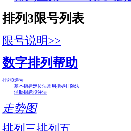
排列3限号列表
限号说明>>
数字排列帮助
排列3选号
基本指标定位法
常用指标排除法
辅助指标投注法
走势图
排列三
排列五