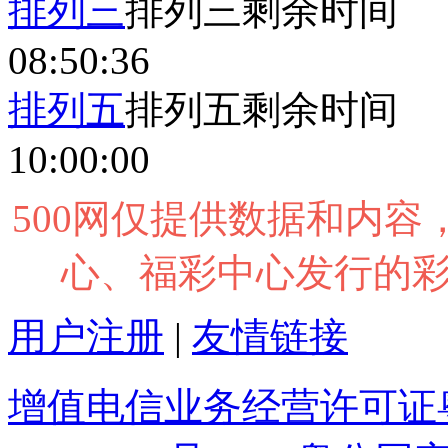
排列三
排列三剩余时间
0
8
:
5
0
:
3
6
排列五
排列五剩余时间
1
0
:
0
0
:
0
0
500网仅提供数据和内
心、福彩中心发行的
用户注册
|
友情链接
增值电信业务经营许可证粤B2