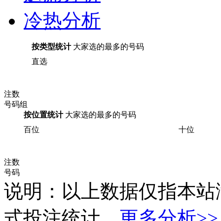
冷热分析
按类型统计
大家选的最多的号码
直选
注数
号码组
按位置统计
大家选的最多的号码
百位
十位
注数
号码
说明：以上数据仅指本站
式投注统计。
更多分析>>