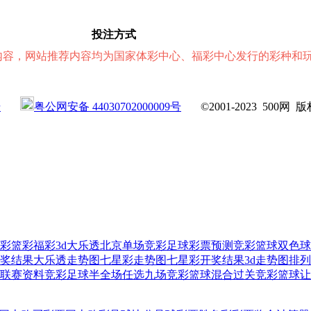
投注方式
和内容，网站推荐内容均为国家体彩中心、福彩中心发行的彩种和
号
粤公网安备 44030702000009号
©2001-2023 500
彩
篮彩
福彩3d
大乐透
北京单场
竞彩足球
彩票预测
竞彩篮球
双色球
奖结果
大乐透走势图
七星彩走势图
七星彩开奖结果
3d走势图
排列
联赛资料
竞彩足球半全场
任选九场
竞彩篮球混合过关
竞彩篮球让