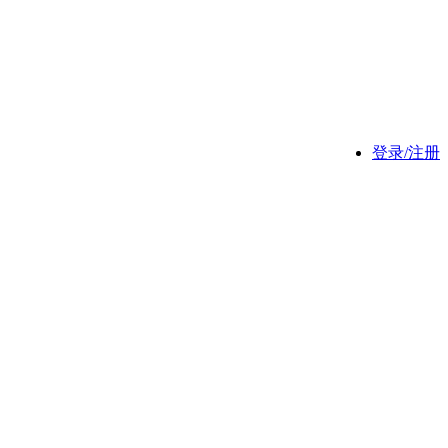
登录/注册