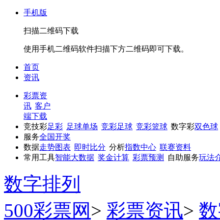
手机版
扫描二维码下载
使用手机二维码软件扫描下方二维码即可下载。
首页
资讯
彩票资
讯
客户
端下载
竞技彩
足彩
足球单场
竞彩足球
竞彩篮球
数字彩
双色球
服务
全国开奖
数据
走势图表
即时比分
分析
指数中心
联赛资料
常用工具
智能大数据
奖金计算
彩票预测
自助服务
玩法
数字排列
500彩票网
>
彩票资讯
>
数