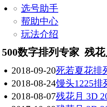
选号助手
帮助中心
玩法介绍
500数字排列专家 残
2018-09-20
死若夏花排列
2018-08-24
馒头1225排
2018-08-07
残花月 3D 