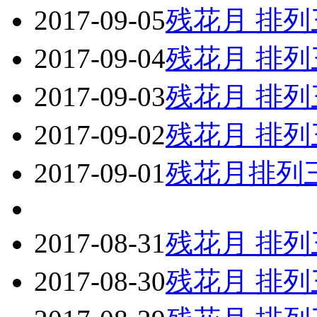
2017-09-05
残花月 排列三
2017-09-04
残花月 排列三
2017-09-03
残花月 排列三
2017-09-02
残花月 排列三
2017-09-01
残花月排列三 
2017-08-31
残花月 排列三
2017-08-30
残花月 排列三