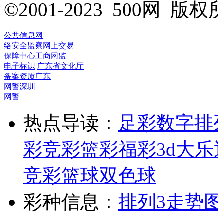
©2001-2023 500网
公共信息网
络安全监察
网上交易
保障中心
工商网监
电子标识
广东省文化厅
备案资质
广东
网警
深圳
网警
热点导读：
足彩
数字排
彩
竞彩
篮彩
福彩3d
大乐
竞彩篮球
双色球
彩种信息：
排列3走势