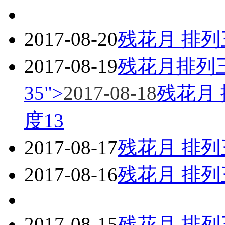
2017-08-20
残花月 排列三
2017-08-19
残花月排列三
35">
2017-08-18
残花月 
度13
2017-08-17
残花月 排列三
2017-08-16
残花月 排列三
2017-08-15
残花月 排列三