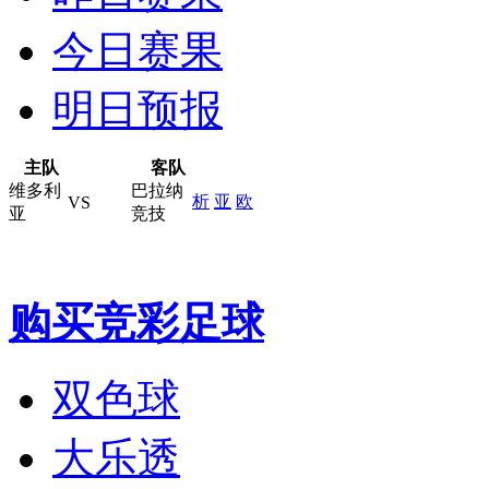
今日赛果
明日预报
主队
客队
维多利
巴拉纳
析
亚
欧
VS
亚
竞技
购买竞彩足球
双色球
大乐透