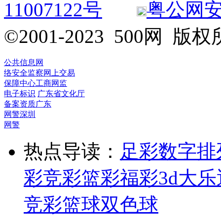
11007122号
粤公网安备 
©2001-2023 500网
公共信息网
络安全监察
网上交易
保障中心
工商网监
电子标识
广东省文化厅
备案资质
广东
网警
深圳
网警
热点导读：
足彩
数字排
彩
竞彩
篮彩
福彩3d
大乐
竞彩篮球
双色球