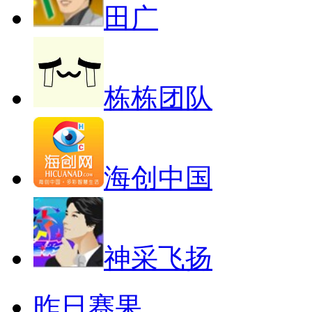
田广
栋栋团队
海创中国
神采飞扬
昨日赛果