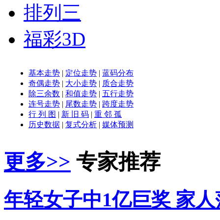
排列三
福彩3D
基本走势
|
定位走势
|
蓝码分布
奇偶走势
|
大小走势
|
质合走势
除三余数
|
和值走势
|
五行走势
连号走势
|
尾数走势
|
跨度走势
行 列 图
|
新 旧 码
|
重 邻 孤
历史数据
|
复式分析
|
媒体预测
更多>>
专家推荐
年轻女子中1亿巨奖 家