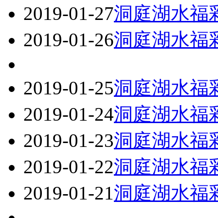
2019-01-27
洞庭湖水福彩3
2019-01-26
洞庭湖水福彩3
2019-01-25
洞庭湖水福彩3
2019-01-24
洞庭湖水福彩3
2019-01-23
洞庭湖水福彩3
2019-01-22
洞庭湖水福彩3
2019-01-21
洞庭湖水福彩3