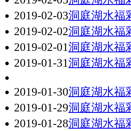
2019-02-03
洞庭湖水福彩3
2019-02-02
洞庭湖水福彩3
2019-02-01
洞庭湖水福彩3
2019-01-31
洞庭湖水福彩3
2019-01-30
洞庭湖水福彩3
2019-01-29
洞庭湖水福彩3
2019-01-28
洞庭湖水福彩3