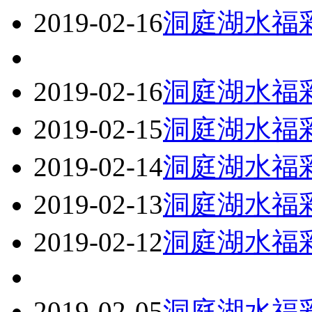
2019-02-16
洞庭湖水福彩
2019-02-16
洞庭湖水福彩3
2019-02-15
洞庭湖水福彩3
2019-02-14
洞庭湖水福彩3
2019-02-13
洞庭湖水福彩3
2019-02-12
洞庭湖水福彩3
2019-02-05
洞庭湖水福彩3