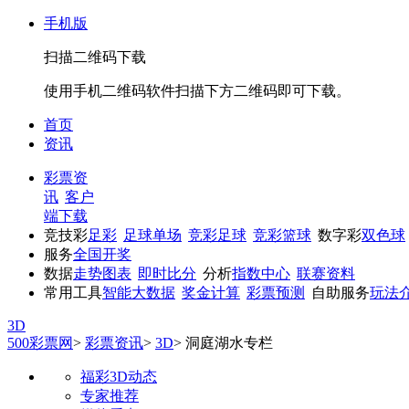
手机版
扫描二维码下载
使用手机二维码软件扫描下方二维码即可下载。
首页
资讯
彩票资
讯
客户
端下载
竞技彩
足彩
足球单场
竞彩足球
竞彩篮球
数字彩
双色球
服务
全国开奖
数据
走势图表
即时比分
分析
指数中心
联赛资料
常用工具
智能大数据
奖金计算
彩票预测
自助服务
玩法
3D
500彩票网
>
彩票资讯
>
3D
>
洞庭湖水专栏
福彩3D动态
专家推荐