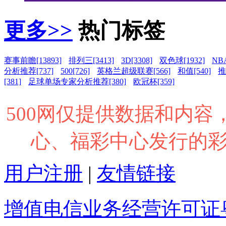
更多>>
热门标签
赛事前瞻[13893]
排列三[3413]
3D[3308]
双色球[1932]
NBA
分析推荐[737]
500[726]
英格兰超级联赛[566]
和值[540]
推
[381]
足球单场专家分析推荐[380]
欧冠杯[359]
500网仅提供数据和内
心、福彩中心发行的
用户注册
|
友情链接
增值电信业务经营许可证粤B2