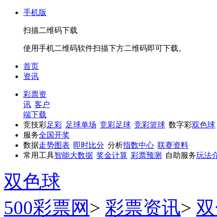
手机版
扫描二维码下载
使用手机二维码软件扫描下方二维码即可下载。
首页
资讯
彩票资
讯
客户
端下载
竞技彩
足彩
足球单场
竞彩足球
竞彩篮球
数字彩
双色球
服务
全国开奖
数据
走势图表
即时比分
分析
指数中心
联赛资料
常用工具
智能大数据
奖金计算
彩票预测
自助服务
玩法
双色球
500彩票网
>
彩票资讯
>
双