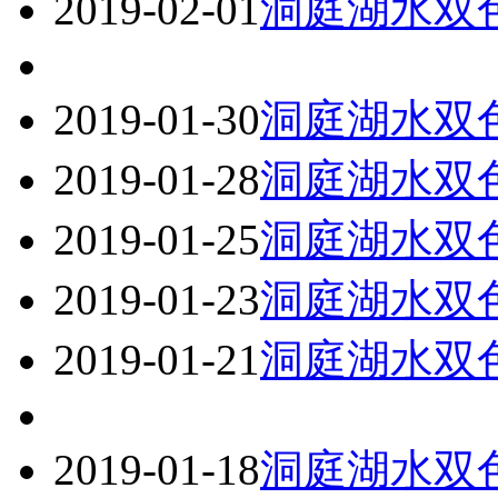
2019-02-01
洞庭湖水双色
2019-01-30
洞庭湖水双色
2019-01-28
洞庭湖水双色
2019-01-25
洞庭湖水双色
2019-01-23
洞庭湖水双色
2019-01-21
洞庭湖水双色
2019-01-18
洞庭湖水双色