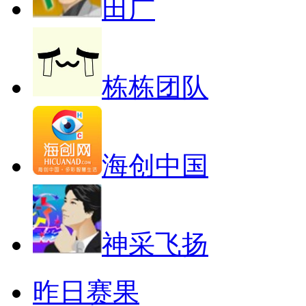
田广
栋栋团队
海创中国
神采飞扬
昨日赛果