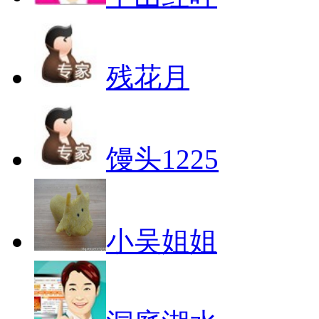
残花月
馒头1225
小吴姐姐