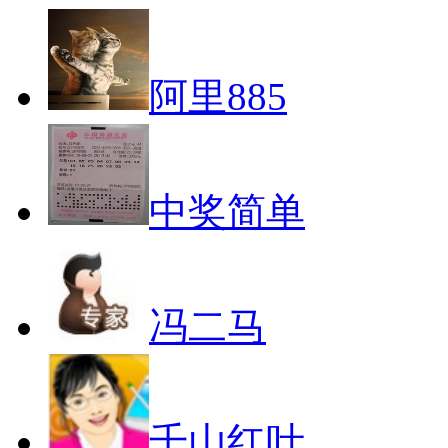
阿里885
中奖简单
冯二马
千山红叶