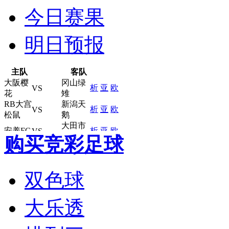
今日赛果
明日预报
主队
客队
大阪樱
冈山绿
析
亚
欧
VS
花
雉
RB大宫
新潟天
析
亚
欧
VS
松鼠
鹅
大田市
安养FC
析
亚
欧
VS
民
购买竞彩足球
全北现
济州SK
析
亚
欧
VS
代
金泉尚
双色球
FC首尔
析
亚
欧
VS
武
瓦勒伦
博德闪
析
亚
欧
VS
加
耀
大乐透
女王公
米尔沃
析
亚
欧
VS
园
尔