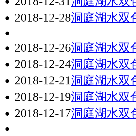
2018-12-31
洞庭湖水双色
2018-12-28
洞庭湖水双色
2018-12-26
洞庭湖水双色
2018-12-24
洞庭湖水双色
2018-12-21
洞庭湖水双色
2018-12-19
洞庭湖水双色
2018-12-17
洞庭湖水双色