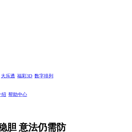
大乐透
福彩3D
数字排列
介绍
帮助中心
博稳胆 意法仍需防