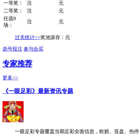
一等奖：
注
元
二等奖：
注
元
任选9
注
元
场：
过关统计>>
奖池滚存：
元
选号投注
参与合买
专家推荐
更多>>
《一眼足彩》最新资讯专题
一眼足彩专题覆盖当期足彩全面信息，欧赔、亚盘、伤停