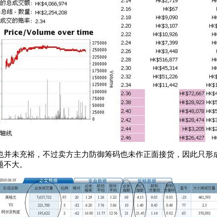
并未充裕，不过卖方主力防御筹码也未作正面接货，因此只形成
问题不大。