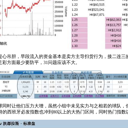
心吊胆，早段流入的资金基本是卖方主导扫货行为，接二连三
彩方面最少要防平，31问题应该不大。
时让他们压力大增，虽然小组中未见实力与之相若的球队，但
金支持的西班牙必发指数也冲到80以上的大热门区间，同时热门指