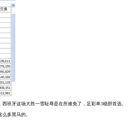
西班牙这场大胜一雪耻辱是在所难免了，足彩单3稳胆首选。
这么多黑马的。