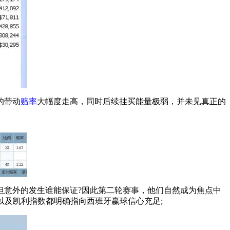
的带动
赔率
大幅度走高，同时后续挂买能量极弱，并未见真正的
意外的发生谁能保证?因此第二轮赛事，他们自然成为焦点中
数以及凯利指数都明确指向西班牙赢球信心充足;