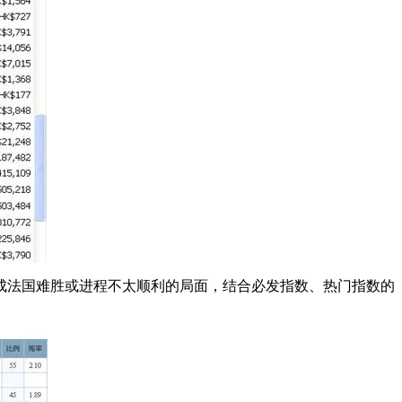
法国难胜或进程不太顺利的局面，结合必发指数、热门指数的