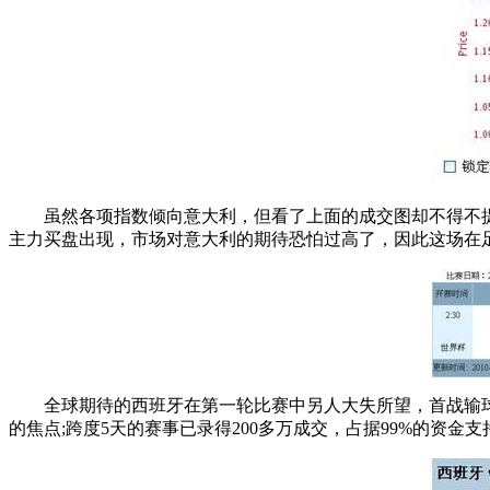
虽然各项指数倾向意大利，但看了上面的成交图却不得不提
主力买盘出现，市场对意大利的期待恐怕过高了，因此这场在足
全球期待的西班牙在第一轮比赛中另人大失所望，首战输球同
的焦点;跨度5天的赛事已录得200多万成交，占据99%的资