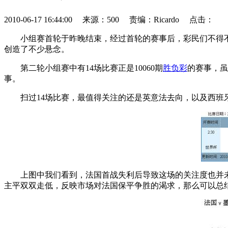
2010-06-17 16:44:00 来源：500 责编：Ricardo 点击：
小组赛首轮于昨晚结束，经过首轮的赛事后，彩民们不得不
创造了不少悬念。
第二轮小组赛中有14场比赛正是10060期
胜负彩
的赛事，虽
事。
扫过14场比赛，最值得关注的还是英意法去向，以及西班牙能否
上图中我们看到，法国首战失利后导致这场的关注度也并未过
主平双双走低，反映市场对法国保平争胜的渴求，那么可以总