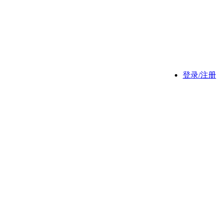
登录/注册