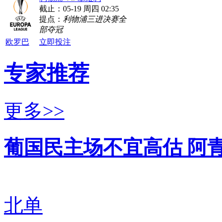
截止：
05-19 周四 02:35
提点：
利物浦三进决赛全
部夺冠
欧罗巴
立即投注
专家推荐
更多>>
葡国民主场不宜高估 阿
北单