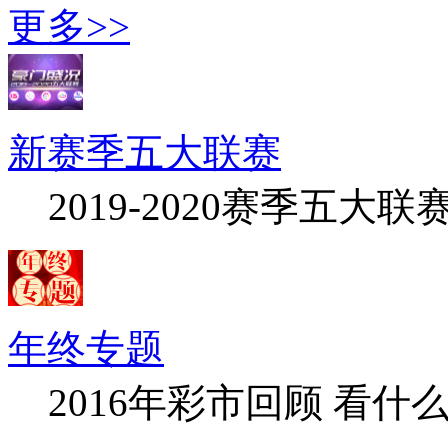
更多>>
新赛季五大联赛
2019-2020赛季五大联
年终专题
2016年彩市回顾 看什