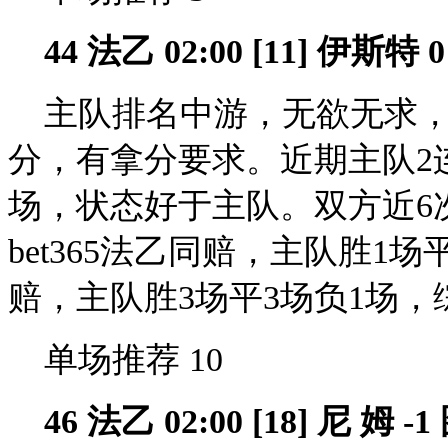
44 法乙 02:00 [11] 伊斯特 0
主队排名中游，无欲无求，客
分，有拿分要求。近期主队2
场，状态好于主队。双方近6
bet365法乙同赔，主队胜1
赔，主队胜3场平3场负1场
单场推荐 10
46 法乙 02:00 [18] 尼 姆 -