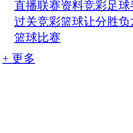
直播
联赛资料
竞彩足球
过关
竞彩篮球让分胜负
篮球比赛
+ 更多