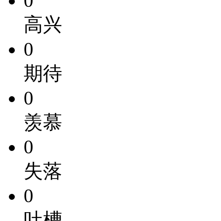
0
高兴
0
期待
0
羡慕
0
失落
0
吐槽