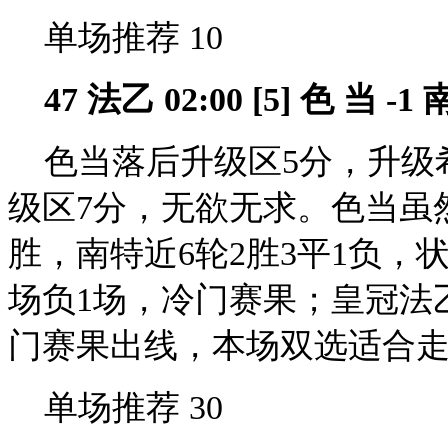
单场推荐 10
47 法乙 02:00 [5] 色 当 -1 南
色当落后升级区5分，升级希
级区7分，无欲无求。色当虽
胜，南特近6轮2胜3平1负，状
场负1场，冷门赛果；皇冠法
门赛果出线，本场双选适合
单场推荐 30