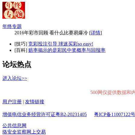
年终专题
2016年彩市回顾 看什么比赛易爆冷 [
详情
]
[技巧]
竞彩投注引导 球迷买彩so easy!
[百科]
赔率揭示的是彩民中奖概率与回报率
论坛热点
进入论坛>>
500网仅提供数据
用户注册
|
友情链接
增值电信业务经营许可证粤B2-20231405
粤ICP备11007122
公共信息网
络安全监察
网上交易