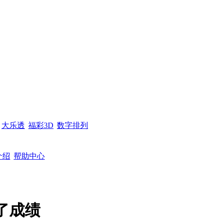
大乐透
福彩3D
数字排列
介绍
帮助中心
了成绩