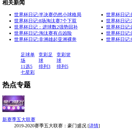
相关新闻
世界杯日记:半决赛仍然小球格局
世界杯日记
世界杯日记:8场淘汰赛7个下双
世界杯日记
世界杯日记：进球数2强势回补
世界杯日记
世界杯日记:淘汰赛有点凶险
世界杯日记
世界杯日记:非洲雄起亚洲裸奔
世界杯日记
足球单
竞彩足
竞彩篮
场
球
球
11选5
排列3
排列5
七星彩
热点专题
新赛季五大联赛
2019-2020赛季五大联赛：豪门盛况 [
详情
]