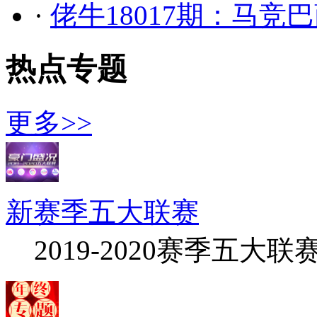
·
佬牛18017期：马竞
热点专题
更多>>
新赛季五大联赛
2019-2020赛季五大联