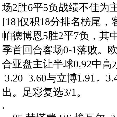
场2胜6平5负战绩不佳
[18]仅积18分排名榜尾
帕德博恩5胜2平7负，其
季首回合客场0-1落败。欧指99
合亚盘主让半球0.92中高
3.20 3.60与立博1.91↓
出。足彩复选3/1。
.