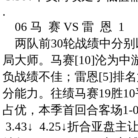
.
06 马 赛 VS 雷 恩 1
两队前30轮战绩中分别以
局大师。马赛[10]沦为中
负战绩不佳；雷恩[5]排
分能力。往绩马赛19胜10
占优，本季首回合客场1-0
3.43↓ 4.25↓折合亚盘