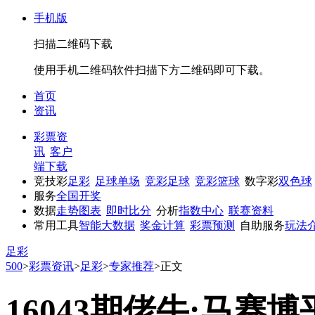
手机版
扫描二维码下载
使用手机二维码软件扫描下方二维码即可下载。
首页
资讯
彩票资
讯
客户
端下载
竞技彩
足彩
足球单场
竞彩足球
竞彩篮球
数字彩
双色球
服务
全国开奖
数据
走势图表
即时比分
分析
指数中心
联赛资料
常用工具
智能大数据
奖金计算
彩票预测
自助服务
玩法
足彩
500
>
彩票资讯
>
足彩
>
专家推荐
>
正文
16043期佬牛:马赛