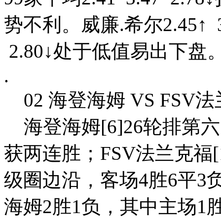
势不利。威廉.希尔2.45↑ 3.4
2.80↓处于低值易出下盘
.
02 海登海姆 VS FSV法
海登海姆[6]26轮排第
获两连胜；FSV法兰克福[
级圈边沿，客场4胜6平
海姆2胜1负，其中主场1