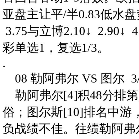
亚盘主让平/半0.83低水盘势
3.75与立博2.10↓ 2.9
彩单选1，复选1/3。
.
08 勒阿弗尔 VS 图尔 3/
勒阿弗尔[4]积48分排
俗；图尔斯[10]排名中游
负战绩不佳。往绩勒阿弗尔