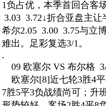
1负占优，本季首回合客场1
3.03 3.72↓折合亚盘主
希尔2.05 3.00 3.75与立
难出。足彩复选3/1。
.
09 欧塞尔 VS 布尔格 3/
欧塞尔[8]近七轮3胜4
7胜5平3负战绩尚可；升班
形势较好，客场2胜4平