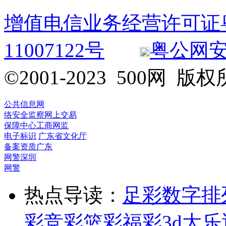
增值电信业务经营许可证粤B2
11007122号
粤公网安备 
©2001-2023 500网
公共信息网
络安全监察
网上交易
保障中心
工商网监
电子标识
广东省文化厅
备案资质
广东
网警
深圳
网警
热点导读：
足彩
数字排
彩
竞彩
篮彩
福彩3d
大乐