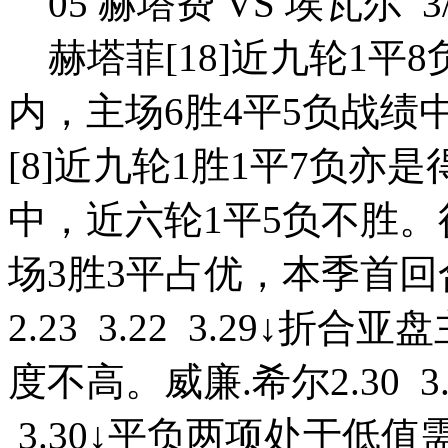
05 赫塔费 VS 埃瓦尔 3/
赫塔菲[18]近九轮1平
内，主场6胜4平5负战绩
[8]近九轮1胜1平7负亦
中，近六轮1平5负不胜。
场3胜3平占优，本季首回
2.23 3.22 3.29↓折
度不高。威廉.希尔2.30 3.20
3.30↓平负两项处于低值