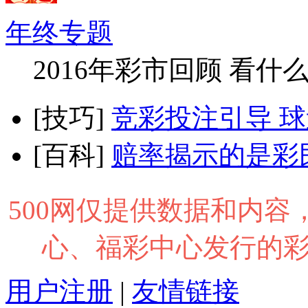
年终专题
2016年彩市回顾 看什
[技巧]
竞彩投注引导 球迷买
[百科]
赔率揭示的是彩
500网仅提供数据和内
心、福彩中心发行的
用户注册
|
友情链接