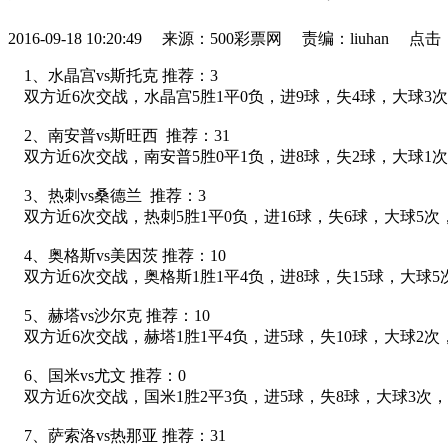
2016-09-18 10:20:49 来源：500彩票网 责编：liuhan 点击
1、水晶宫vs斯托克 推荐：3
双方近6次交战，水晶宫5胜1平0负，进9球，失4球，大球3
2、南安普vs斯旺西 推荐：31
双方近6次交战，南安普5胜0平1负，进8球，失2球，大球1
3、热刺vs桑德兰 推荐：3
双方近6次交战，热刺5胜1平0负，进16球，失6球，大球5
4、奥格斯vs美因茨 推荐：10
双方近6次交战，奥格斯1胜1平4负，进8球，失15球，大
5、赫塔vs沙尔克 推荐：10
双方近6次交战，赫塔1胜1平4负，进5球，失10球，大球2
6、国米vs尤文 推荐：0
双方近6次交战，国米1胜2平3负，进5球，失8球，大球3次
7、萨索洛vs热那亚 推荐：31