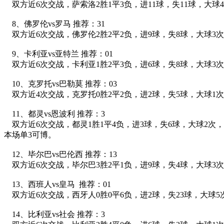
双方近6次交战，萨索洛2胜1平3负，进11球，失11球，大球
8、佛罗伦vs罗马 推荐：31
双方近6次交战，佛罗伦2胜2平2负，进9球，失8球，大球3
9、卡利亚vs亚特兰 推荐：01
双方近6次交战，卡利亚1胜2平3负，进6球，失8球，大球3
10、克罗托vs巴勒莫 推荐：03
双方近4次交战，克罗托0胜2平2负，进2球，失5球，大球
11、都灵vs恩波利 推荐：3
双方近6次交战，都灵1胜1平4负，进3球，失6球，大球2次
本场单3可博。
12、毕尔巴vs巴伦西 推荐：13
双方近6次交战，毕尔巴3胜2平1负，进9球，失4球，大球
13、西班人vs皇马 推荐：01
双方近6次交战，西牙人0胜0平6负，进2球，失23球，大球
14、比利亚vs社会 推荐：3