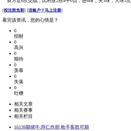
双方近6次交战，比利亚2胜4平0负，进6球，失3球，大球1
[
投注胜负彩
]
[
没账户？马上注册
]
看完该资讯，您的心情是？
0
招财
0
高兴
0
期待
0
羡慕
0
失落
0
吐槽
相关文章
相关赛事
相关栏目
16139期佬牛:拜仁作胆 枪手客胜可期