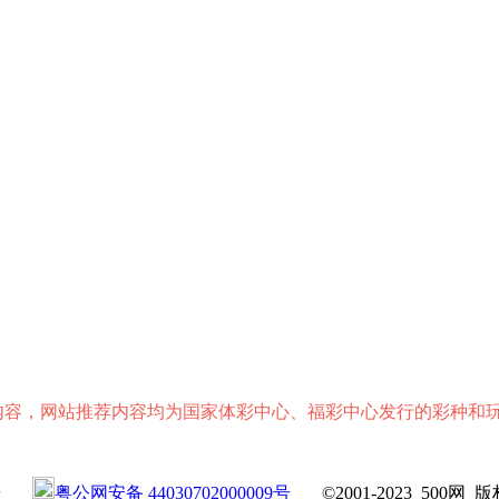
和内容，网站推荐内容均为国家体彩中心、福彩中心发行的彩种和
号
粤公网安备 44030702000009号
©2001-2023 500