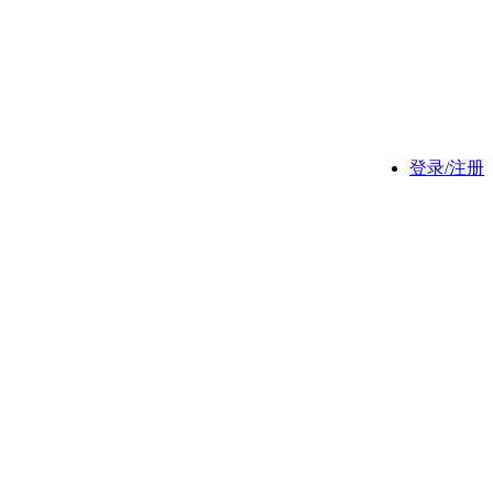
登录/注册