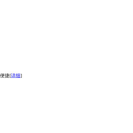
便捷[
详细
]