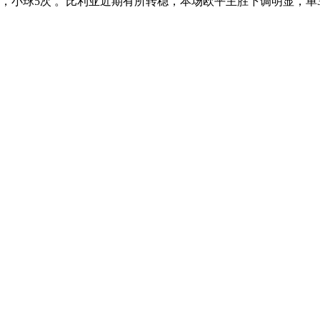
次，小球5次 。比利亚近期有所转稳，本场欧平主胜下调明显，单