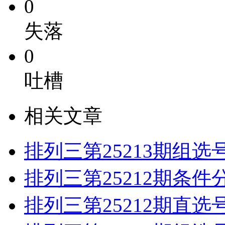
0
失落
0
吐槽
相关文章
排列三第25213期组选
排列三第25212期条
排列三第25212期直选