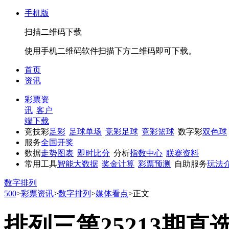
手机版
扫描二维码下载
使用手机二维码软件扫描下方二维码即可下载。
首页
资讯
彩票资
讯
客户
端下载
竞技彩
足彩
足球单场
竞彩足球
竞彩篮球
数字彩
双色球
服务
全国开奖
数据
走势图表
即时比分
分析
指数中心
联赛资料
常用工具
智能大数据
奖金计算
彩票预测
自助服务
玩法
数字排列
500
>
彩票资讯
>
数字排列
>
媒体看点
>
正文
排列三第25213期直