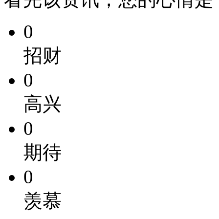
0
招财
0
高兴
0
期待
0
羡慕