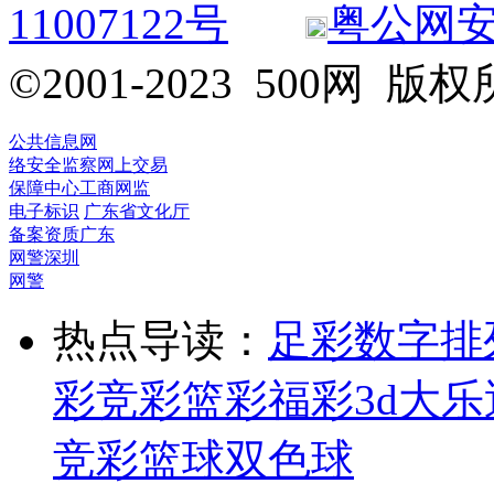
11007122号
粤公网安备 
©2001-2023 500网
公共信息网
络安全监察
网上交易
保障中心
工商网监
电子标识
广东省文化厅
备案资质
广东
网警
深圳
网警
热点导读：
足彩
数字排
彩
竞彩
篮彩
福彩3d
大乐
竞彩篮球
双色球