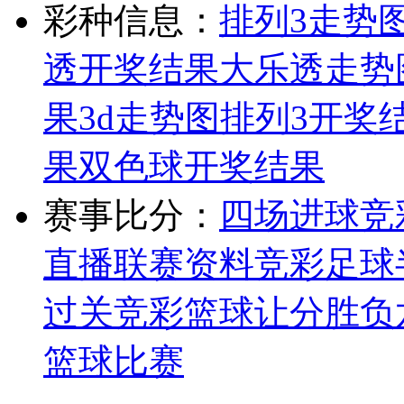
彩种信息：
排列3走势
透开奖结果
大乐透走势
果
3d走势图
排列3开奖
果
双色球开奖结果
赛事比分：
四场进球
竞
直播
联赛资料
竞彩足球
过关
竞彩篮球让分胜负
篮球比赛