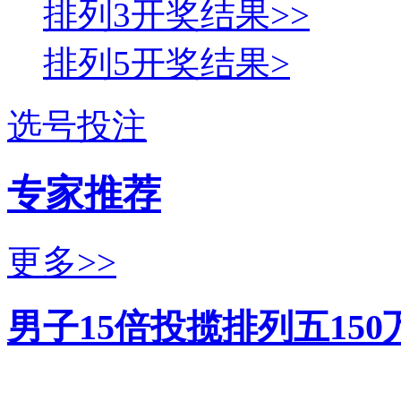
排列3开奖结果>>
排列5开奖结果>
选号投注
专家推荐
更多>>
男子15倍投揽排列五150