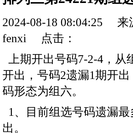
2024-08-18 08:04:
fenxi 点击：
上期开出号码7-2-4，
开出，号码2遗漏1期开出
码形态为组六。
1、目前组选号码遗漏最
出。