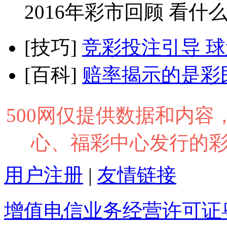
2016年彩市回顾 看什
[技巧]
竞彩投注引导 球迷买
[百科]
赔率揭示的是彩
500网仅提供数据和内
心、福彩中心发行的
用户注册
|
友情链接
增值电信业务经营许可证粤B2