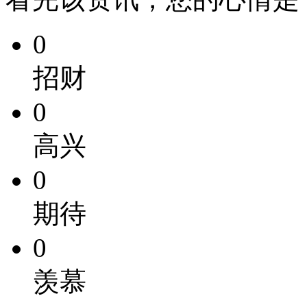
0
招财
0
高兴
0
期待
0
羡慕