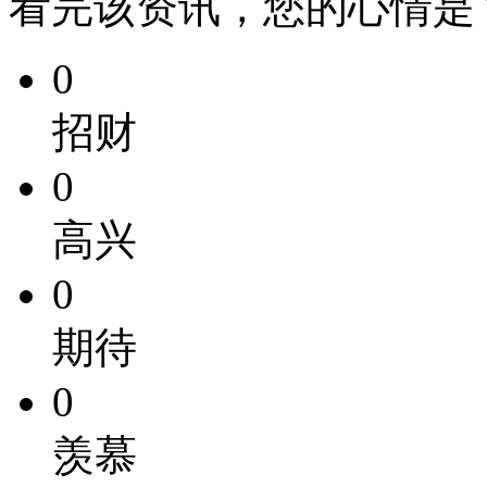
看完该资讯，您的心情是
0
招财
0
高兴
0
期待
0
羡慕