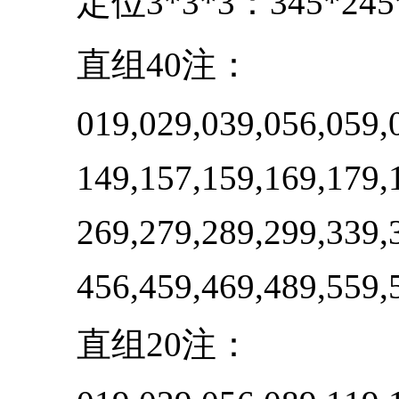
定位3*3*3：345*245*
直组40注：
019,029,039,056,059,06
149,157,159,169,179,19
269,279,289,299,339,34
456,459,469,489,559,56
直组20注：