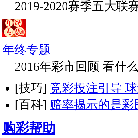
2019-2020赛季五大联
年终专题
2016年彩市回顾 看什
[技巧]
竞彩投注引导 球迷买
[百科]
赔率揭示的是彩
购彩帮助