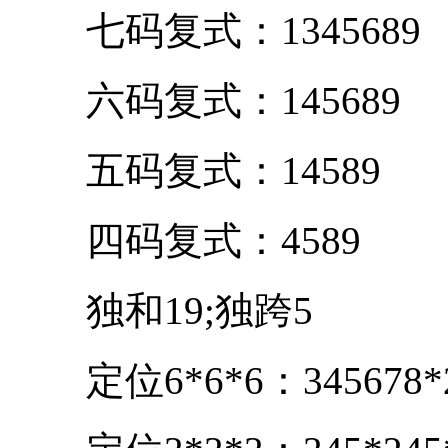
七码复式：1345689
六码复式：145689
五码复式：14589
四码复式：4589
独和19;独跨5
定位6*6*6：345678*24