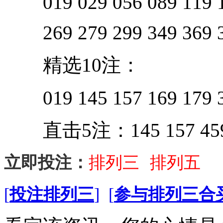
019 029 056 089 119 14
269 279 299 349 369 38
精选10注：
019 145 157 169 179 34
直击5注：145 157 459 
立即投注：
排列三
排列五
[
投注排列三
]
[
参与排列三合