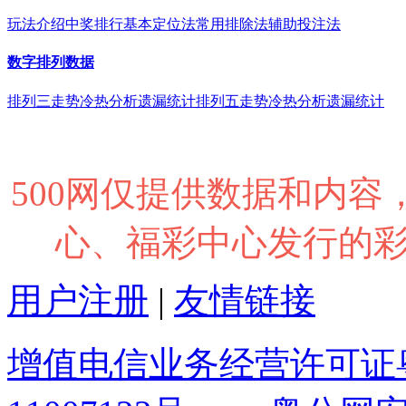
玩法介绍
中奖排行
基本定位法
常用排除法
辅助投注法
数字排列数据
排列三走势
冷热分析
遗漏统计
排列五走势
冷热分析
遗漏统计
500网仅提供数据和内
心、福彩中心发行的
用户注册
|
友情链接
增值电信业务经营许可证粤B2