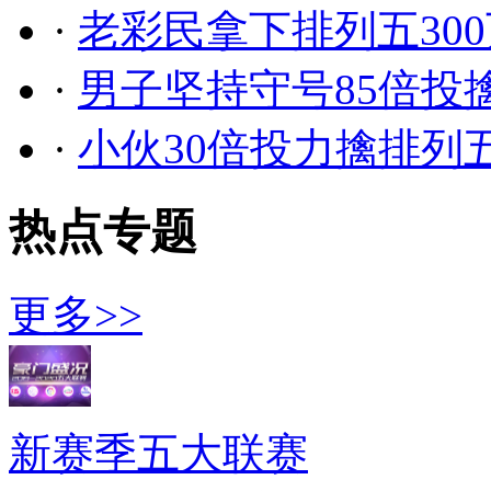
·
老彩民拿下排列五30
·
男子坚持守号85倍投擒
·
小伙30倍投力擒排列五
热点专题
更多>>
新赛季五大联赛