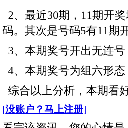
2、最近30期，11期开奖
码。其次是号码5有11期
3、本期奖号开出无连号
4、本期奖号为组六形态
综合以上分析，本期看好组
[
没账户？马上注册
]
看完该资讯，您的心情是