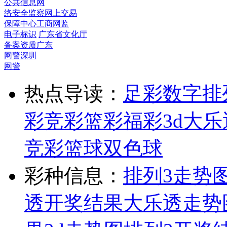
公共信息网
络安全监察
网上交易
保障中心
工商网监
电子标识
广东省文化厅
备案资质
广东
网警
深圳
网警
热点导读：
足彩
数字排
彩
竞彩
篮彩
福彩3d
大乐
竞彩篮球
双色球
彩种信息：
排列3走势
透开奖结果
大乐透走势