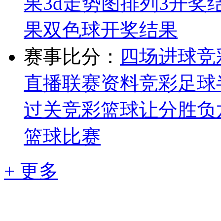
果
3d走势图
排列3开奖
果
双色球开奖结果
赛事比分：
四场进球
竞
直播
联赛资料
竞彩足球
过关
竞彩篮球让分胜负
篮球比赛
+ 更多