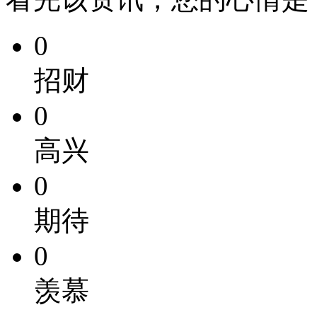
0
招财
0
高兴
0
期待
0
羡慕