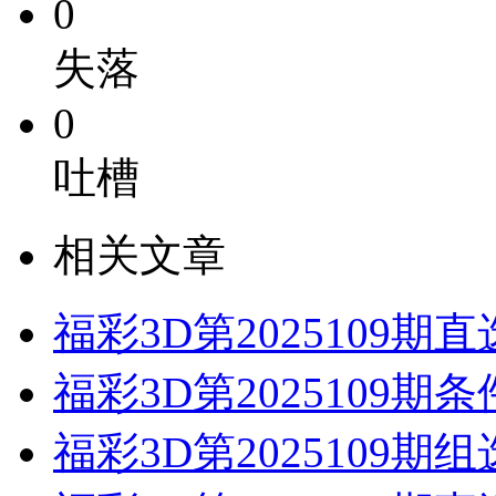
0
失落
0
吐槽
相关文章
福彩3D第2025109期
福彩3D第2025109
福彩3D第2025109期