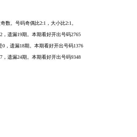
：
数。号码奇偶比2:1，大小比2:1。
遗漏19期。本期看好开出号码2765
，遗漏18期。本期看好开出号码1376
遗漏24期。本期看好开出号码9348