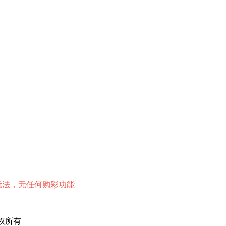
玩法，无任何购彩功能
网 版权所有