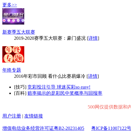
更多>>
新赛季五大联赛
2019-2020赛季五大联赛：豪门盛况 [
详情
]
年终专题
2016年彩市回顾 看什么比赛易爆冷 [
详情
]
[技巧]
竞彩投注引导 球迷买彩so easy!
[百科]
赔率揭示的是彩民中奖概率与回报率
500网仅提供数据
用户注册
|
友情链接
增值电信业务经营许可证粤B2-20231405
粤ICP备11007122