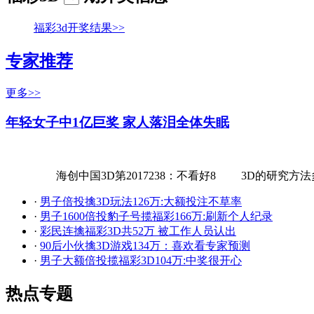
福彩3d开奖结果>>
专家推荐
更多>>
年轻女子中1亿巨奖 家人落泪全体失眠
海创中国3D第2017238：不看好8 3D的研究方法
·
男子倍投擒3D玩法126万:大额投注不草率
·
男子1600倍投豹子号揽福彩166万:刷新个人纪录
·
彩民连擒福彩3D共52万 被工作人员认出
·
90后小伙擒3D游戏134万：喜欢看专家预测
·
男子大额倍投揽福彩3D104万:中奖很开心
热点专题