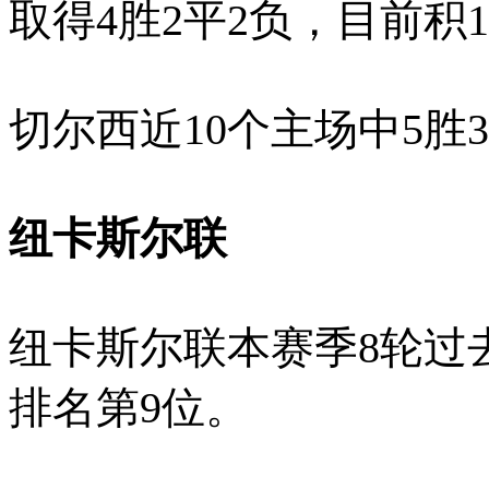
取得4胜2平2负，目前积
切尔西近10个主场中5胜
纽卡斯尔联
纽卡斯尔联本赛季8轮过去
排名第9位。