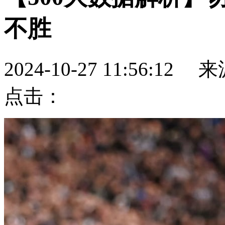
不胜
2024-10-27 11:56
点击：