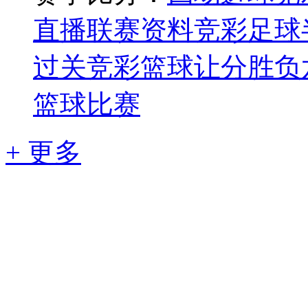
直播
联赛资料
竞彩足球
过关
竞彩篮球让分胜负
篮球比赛
+ 更多