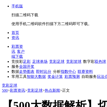
手机版
扫描二维码下载
使用手机二维码软件扫描下方二维码即可下载。
首页
资讯
彩票资
讯
客户
端下载
竞技彩
足彩
足球单场
竞彩足球
竞彩篮球
数字彩
双色球
服务
全国开奖
数据
走势图表
即时比分
分析
指数中心
联赛资料
常用工具
智能大数据
奖金计算
彩票预测
自助服务
玩法
竞彩足球
500
>
彩票资讯
>
竞彩足球
>
热点新闻
>
正文
【500大数据解析】