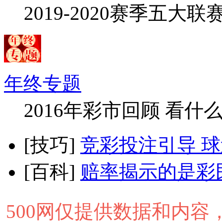
2019-2020赛季五大联
年终专题
2016年彩市回顾 看什
[技巧]
竞彩投注引导 球迷买
[百科]
赔率揭示的是彩
500网仅提供数据和内