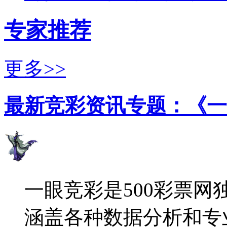
专家推荐
更多>>
最新竞彩资讯专题：《一
一眼竞彩是500彩票
涵盖各种数据分析和专