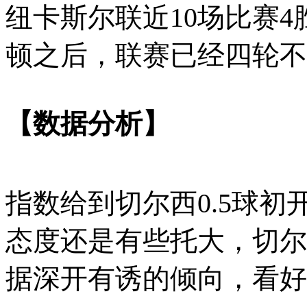
纽卡斯尔联近10场比赛4
顿之后，联赛已经四轮不
【数据分析】
指数给到切尔西0.5球初
态度还是有些托大，切尔
据深开有诱的倾向，看好