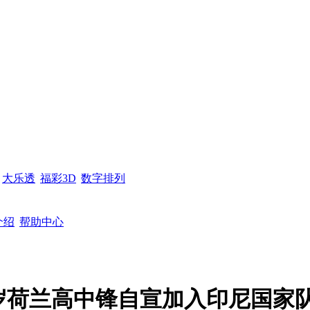
大乐透
福彩3D
数字排列
介绍
帮助中心
9岁荷兰高中锋自宣加入印尼国家