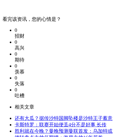
看完该资讯，您的心情是？
0
招财
0
高兴
0
期待
0
羡慕
0
失落
0
吐槽
相关文章
还有大瓜？据传沙特国脚坠楼是沙特王子蓄意
卡斯特罗：联赛开始便丢4分不是好事 长传
胜利就在今晚？曼晚预测曼联首发：乌加特或