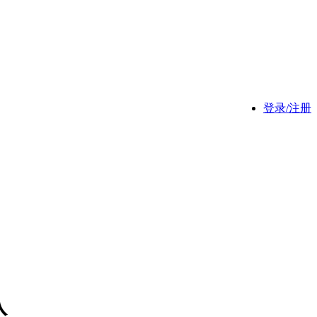
登录/注册
队