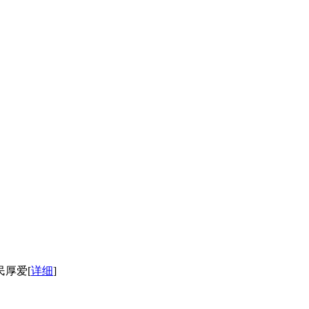
厚爱[
详细
]