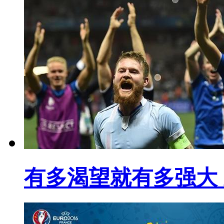
有多渴望就有多强大 