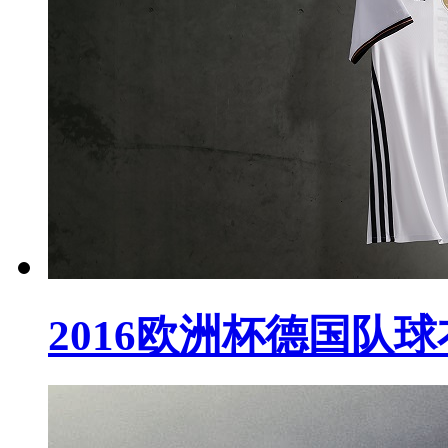
2016欧洲杯德国队球