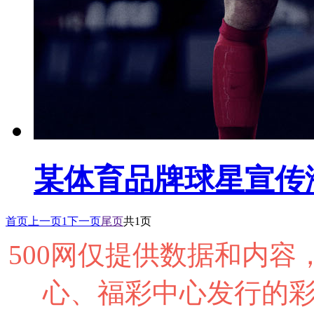
某体育品牌球星宣传
首页
上一页
1
下一页
尾页
共1页
500网仅提供数据和内
心、福彩中心发行的