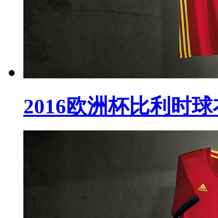
2016欧洲杯比利时球