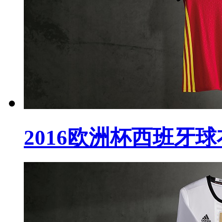
2016欧洲杯西班牙球