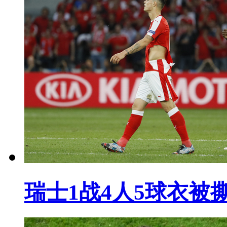
瑞士1战4人5球衣被