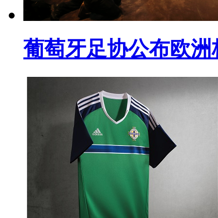
葡萄牙足协公布欧洲