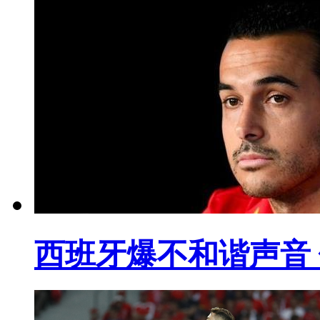
西班牙爆不和谐声音