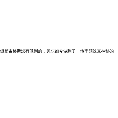
但是吉格斯没有做到的，贝尔如今做到了，他率领这支神秘的