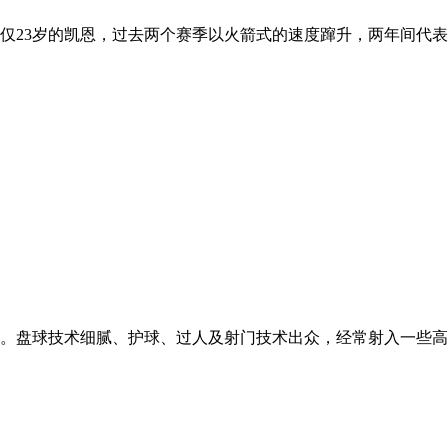
仅23岁的凯恩，过去两个赛季以火箭式的速度蹿升，两年间代表
。盘球技术细腻、护球、过人及射门技术出众，经常射入一些高