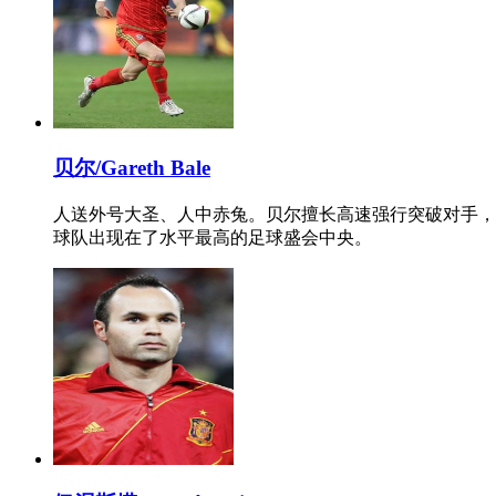
贝尔/Gareth Bale
人送外号大圣、人中赤兔。贝尔擅长高速强行突破对手，
球队出现在了水平最高的足球盛会中央。