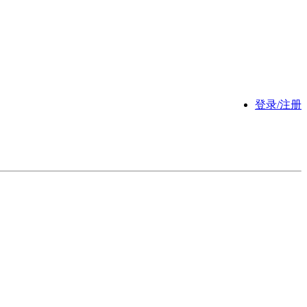
登录/注册