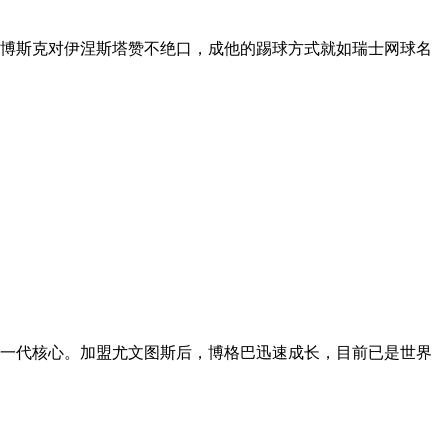
博斯克对伊涅斯塔赞不绝口，成他的踢球方式就如瑞士网球名
一代核心。加盟尤文图斯后，博格巴迅速成长，目前已是世界