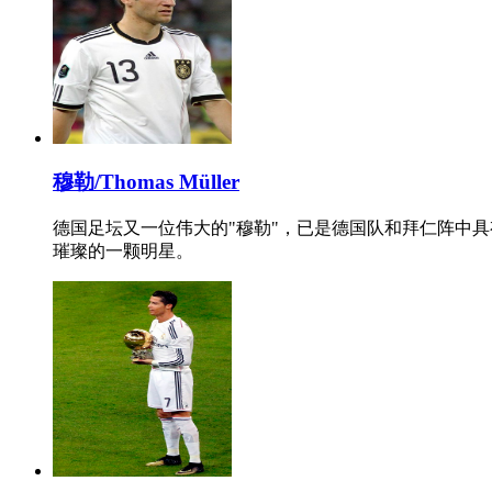
穆勒/Thomas Müller
德国足坛又一位伟大的"穆勒"，已是德国队和拜仁阵中
璀璨的一颗明星。