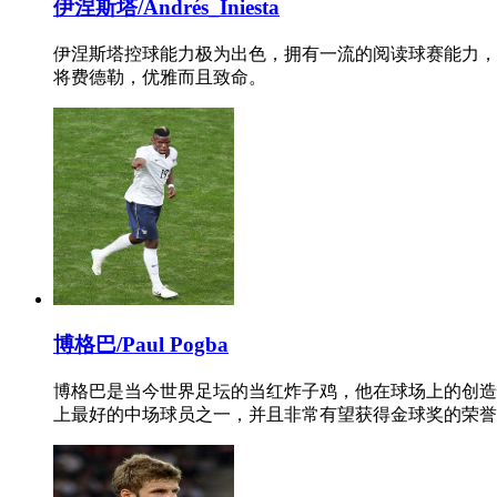
伊涅斯塔/Andrés_Iniesta
伊涅斯塔控球能力极为出色，拥有一流的阅读球赛能力，
将费德勒，优雅而且致命。
博格巴/Paul Pogba
博格巴是当今世界足坛的当红炸子鸡，他在球场上的创造
上最好的中场球员之一，并且非常有望获得金球奖的荣誉