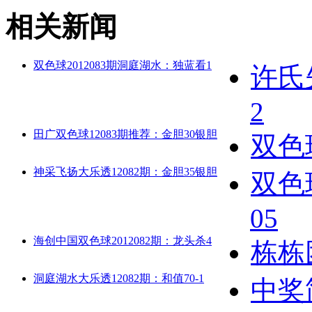
相关新闻
双色球2012083期洞庭湖水：独蓝看1
许氏
2
田广双色球12083期推荐：金胆30银胆
双色
神采飞扬大乐透12082期：金胆35银胆
双色
05
海创中国双色球2012082期：龙头杀4
栋栋
洞庭湖水大乐透12082期：和值70-1
中奖简