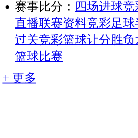
赛事比分：
四场进球
竞
直播
联赛资料
竞彩足球
过关
竞彩篮球让分胜负
篮球比赛
+ 更多