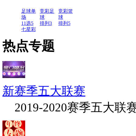
足球单
竞彩足
竞彩篮
场
球
球
11选5
排列3
排列5
七星彩
热点专题
新赛季五大联赛
2019-2020赛季五大联