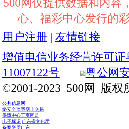
500网仅提供数据和内
心、福彩中心发行的
用户注册
|
友情链接
增值电信业务经营许可证粤B2
11007122号
粤公网安备 
©2001-2023 500网
公共信息网
络安全监察
网上交易
保障中心
工商网监
电子标识
广东省文化厅
备案资质
广东