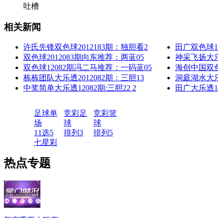
吐槽
相关新闻
许氏先锋双色球2012183期：独胆看2
田广双色球1
双色球2012083期向东推荐：两蓝05
神采飞扬大乐
双色球12082期冯二马推荐：一码蓝05
海创中国双色
栋栋团队大乐透2012082期：三胆13
洞庭湖水大乐透
中奖简单大乐透12082期:三胆22 2
田广大乐透12
足球单
竞彩足
竞彩篮
场
球
球
11选5
排列3
排列5
七星彩
热点专题