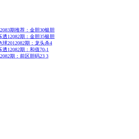
2083期推荐：金胆30银胆
透12082期：金胆35银胆
球2012082期：龙头杀4
12082期：和值70-1
082期：前区胆码23 3