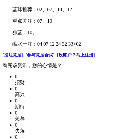
蓝球推荐：02、07、10、12
重点关注：07、10
独蓝：10。
缩水一注：04 07 12 24 32 33+02
[
投注竞足
]
[
参与竞足合买
]
[
没账户？马上注册
]
看完该资讯，您的心情是？
0
招财
0
高兴
0
期待
0
羡慕
0
失落
0