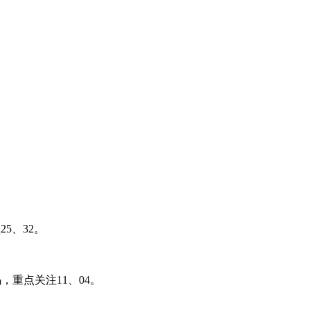
5、32。
，重点关注11、04。