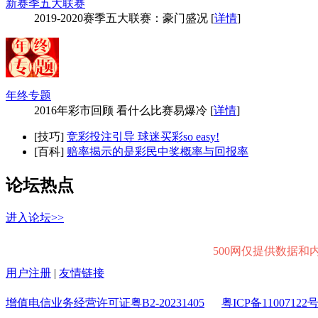
新赛季五大联赛
2019-2020赛季五大联赛：豪门盛况 [
详情
]
年终专题
2016年彩市回顾 看什么比赛易爆冷 [
详情
]
[技巧]
竞彩投注引导 球迷买彩so easy!
[百科]
赔率揭示的是彩民中奖概率与回报率
论坛热点
进入论坛>>
500网仅提供数据
用户注册
|
友情链接
增值电信业务经营许可证粤B2-20231405
粤ICP备11007122