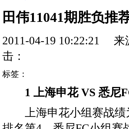
田伟11041期胜负
2011-04-19 10:22
击：
标签：
1 上海申花 VS 悉尼F
上海申花小组赛战绩为2
排名第4。悉尼FC小组赛