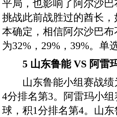
平局，也影响了阿尔沙巴
挑战此前战胜过的酋长，
本确定，相信阿尔沙巴布
为32%，29%，39%。单
5 山东鲁能 VS 阿雷
山东鲁能小组赛战绩为1
4分排名第3。阿雷玛小组
球，积1分排名第4。山