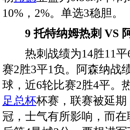
10%，2%。单选3稳胆。
9 托特纳姆热刺 VS 
热刺战绩为14胜11平6
赛2胜3平1负。阿森纳战绩
球，近6轮比赛2胜4平
足总杯
杯赛，联赛被延期
冠，士气有所影响，而在