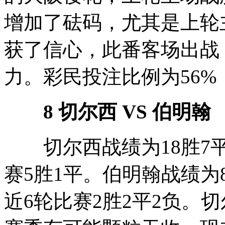
增加了砝码，尤其是上轮
获了信心，此番客场出战
力。彩民投注比例为56%，
8 切尔西 VS 伯明翰
切尔西战绩为18胜7平7
赛5胜1平。伯明翰战绩为8
近6轮比赛2胜2平2负。