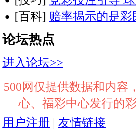
[百科]
赔率揭示的是彩
论坛热点
进入论坛>>
500网仅提供数据和内
心、福彩中心发行的
用户注册
|
友情链接