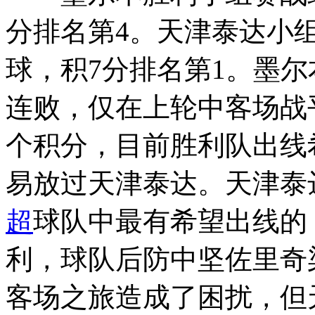
分排名第4。天津泰达小组
球，积7分排名第1。墨
连败，仅在上轮中客场战
个积分，目前胜利队出线
易放过天津泰达。天津泰
超
球队中最有希望出线的
利，球队后防中坚佐里奇
客场之旅造成了困扰，但