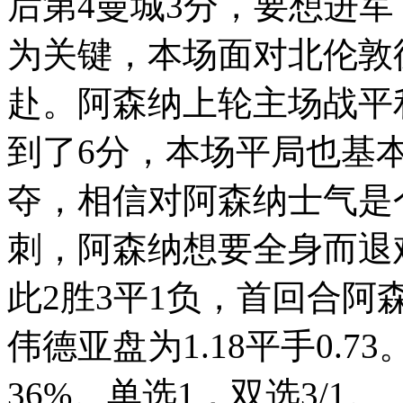
后第4曼城3分，要想进
为关键，本场面对北伦敦
赴。阿森纳上轮主场战平
到了6分，本场平局也基
夺，相信对阿森纳士气是
刺，阿森纳想要全身而退
此2胜3平1负，首回合阿
伟德亚盘为1.18平手0.7
36%。单选1，双选3/1。