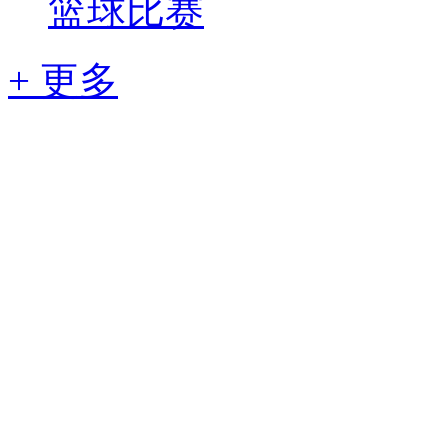
篮球比赛
+ 更多