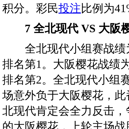
积分。彩民
投注
比例为41
7 全北现代 VS 大阪
全北现代小组赛战绩为2
排名第1。大阪樱花战绩为
排名第2。全北现代小组
场意外负于大阪樱花，此
北现代肯定会全力反击，
的大阪樱花，上轮主场战