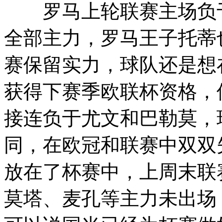
罗马上轮联赛主场负于
全部主力，罗马王子托蒂
赛保留实力，球队还是想
获得下赛季欧联杯资格，
接连负于尤文和巴勒莫，
同，在欧冠和联赛中双双
放在了杯赛中，上周末联
莫塔、麦孔等主力未出场