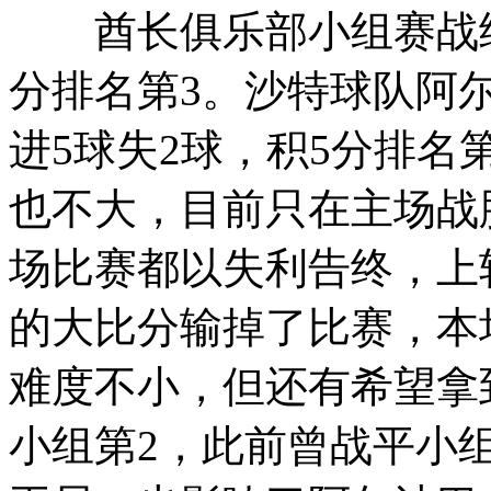
酋长俱乐部小组赛战绩为
分排名第3。沙特球队阿
进5球失2球，积5分排名
也不大，目前只在主场战
场比赛都以失利告终，上轮
的大比分输掉了比赛，本
难度不小，但还有希望拿
小组第2，此前曾战平小