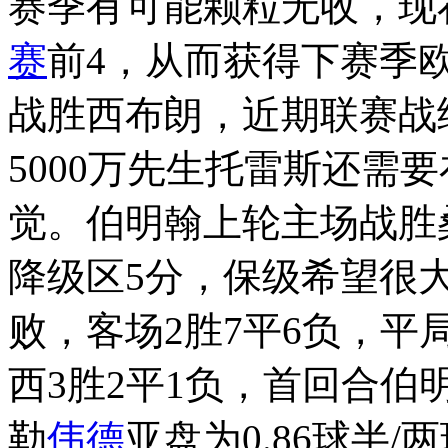
赛季有可能颗粒无收，现
赛
前4，从而获得下赛季
战胜西布朗，近期联赛战
5000万先生托雷斯还需
觉。伯明翰上轮主场战胜
降级区5分，保级希望很
败，客场2胜7平6负，平
西3胜2平1负，首回合伯
勒
伟德
亚盘为0.86球半/