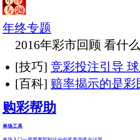
年终专题
2016年彩市回顾 看什
[技巧]
竞彩投注引导 球迷买
[百科]
赔率揭示的是彩
购彩帮助
单场工具
单场入门
一周赛事
即时比分
中奖查询
奖金计算