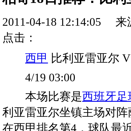
2011-04-18 12:14
点击：
西甲
比利亚雷亚尔 V
4/19 03:00
本场比赛是
西班牙足
利亚雷亚尔坐镇主场对阵
在西甲排名第4，球队最近