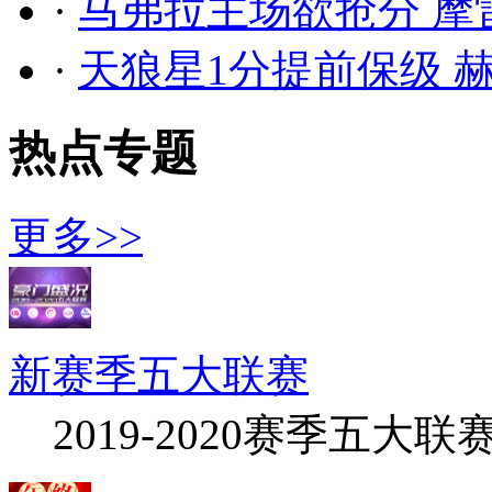
·
马弗拉主场欲抢分 摩
·
天狼星1分提前保级 
热点专题
更多>>
新赛季五大联赛
2019-2020赛季五大联