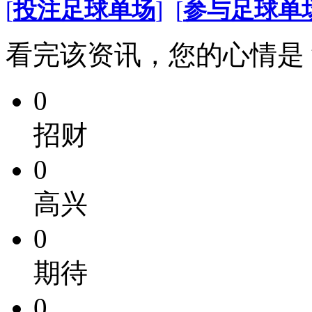
[
投注足球单场
]
[
参与足球单
看完该资讯，您的心情是
0
招财
0
高兴
0
期待
0