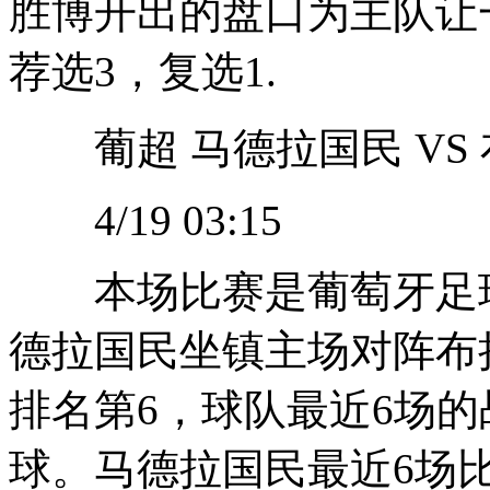
胜博开出的盘口为主队让
荐选3，复选1.
葡超 马德拉国民 VS 
4/19 03:15
本场比赛是葡萄牙足球
德拉国民坐镇主场对阵布
排名第6，球队最近6场的
球。马德拉国民最近6场比