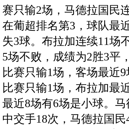
赛只输2场，马德拉国民
在葡超排名第3，球队最近
失3球。布拉加连续11场
5场不败，成绩为2胜3平
比赛只输1场，客场最近9
比赛只输1场，布拉加最近
最近8场有6场是小球。
中交手18次，马德拉国民4