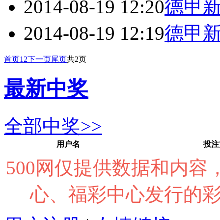
2014-08-19 12:20
德甲
2014-08-19 12:19
德甲
首页
1
2
下一页
尾页
共2页
最新中奖
全部中奖>>
用户名
投注
500网仅提供数据和内
心、福彩中心发行的