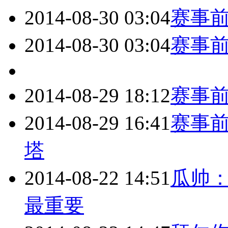
2014-08-30 03:04
赛事前
2014-08-30 03:04
赛事前
2014-08-29 18:12
赛事前
2014-08-29 16:41
赛事
塔
2014-08-22 14:51
瓜帅
最重要