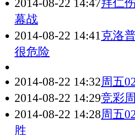
2014-08-22 14:47
拜仁
幕战
2014-08-22 14:41
克洛
很危险
2014-08-22 14:32
周五0
2014-08-22 14:29
竞彩周
2014-08-22 14:28
周五0
胜