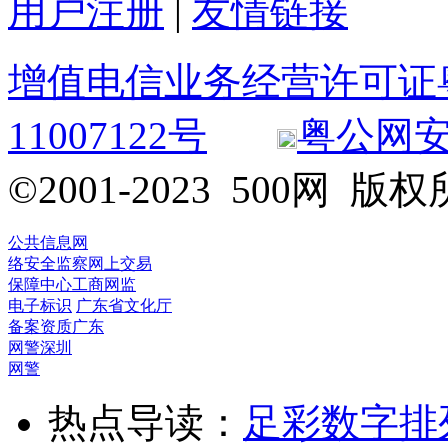
用户注册
|
友情链接
增值电信业务经营许可证粤B2
11007122号
粤公网安备 
©2001-2023 500网
公共信息网
络安全监察
网上交易
保障中心
工商网监
电子标识
广东省文化厅
备案资质
广东
网警
深圳
网警
热点导读：
足彩
数字排