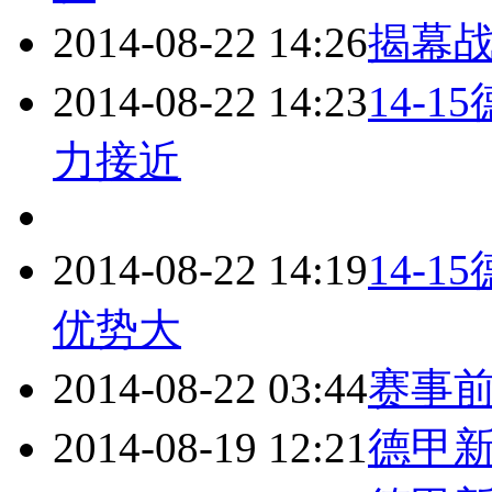
2014-08-22 14:26
揭幕战
2014-08-22 14:23
14-
力接近
2014-08-22 14:19
14-
优势大
2014-08-22 03:44
赛事
2014-08-19 12:21
德甲