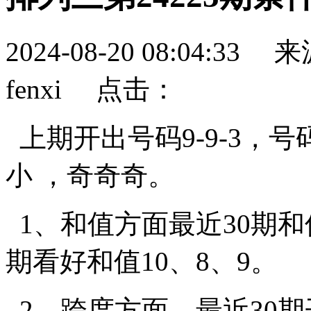
2024-08-20 08:04:
fenxi 点击：
上期开出号码9-9-3，号
小 ，奇奇奇。
1、和值方面最近30期和值
期看好和值10、8、9。
2、跨度方面，最近30期