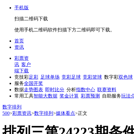
手机版
扫描二维码下载
使用手机二维码软件扫描下方二维码即可下载。
首页
资讯
彩票资
讯
客户
端下载
竞技彩
足彩
足球单场
竞彩足球
竞彩篮球
数字彩
双色球
服务
全国开奖
数据
走势图表
即时比分
分析
指数中心
联赛资料
常用工具
智能大数据
奖金计算
彩票预测
自助服务
玩法
数字排列
500
>
彩票资讯
>
数字排列
>
媒体看点
>
正文
排列三第24223期