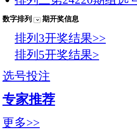
数字排列
期开奖信息
排列3开奖结果>>
排列5开奖结果>
选号投注
专家推荐
更多>>