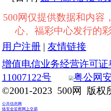
500网仅提供数据和内
心、福彩中心发行的
用户注册
|
友情链接
增值电信业务经营许可证粤B2
11007122号
粤公网安备 
©2001-2023 500网
公共信息网
络安全监察
网上交易