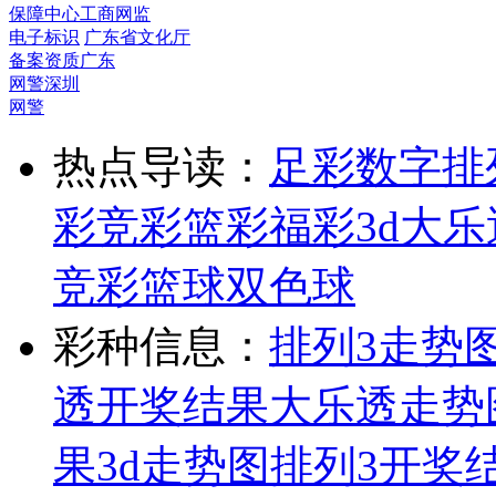
保障中心
工商网监
电子标识
广东省文化厅
备案资质
广东
网警
深圳
网警
热点导读：
足彩
数字排
彩
竞彩
篮彩
福彩3d
大乐
竞彩篮球
双色球
彩种信息：
排列3走势
透开奖结果
大乐透走势
果
3d走势图
排列3开奖