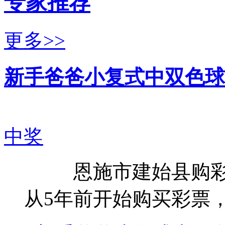
专家推荐
更多>>
新手爸爸小复式中双色球1
中奖
恩施市建始县购彩者小
从5年前开始购买彩票，