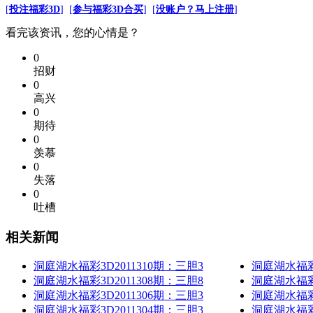
[
投注福彩3D
]
[
参与福彩3D合买
]
[
没账户？马上注册
]
看完该资讯，您的心情是？
0
招财
0
高兴
0
期待
0
羡慕
0
失落
0
吐槽
相关新闻
洞庭湖水福彩3D2011310期：三胆3
洞庭湖水福彩3
洞庭湖水福彩3D2011308期：三胆8
洞庭湖水福彩3
洞庭湖水福彩3D2011306期：三胆3
洞庭湖水福彩3
洞庭湖水福彩3D2011304期：三胆3
洞庭湖水福彩3