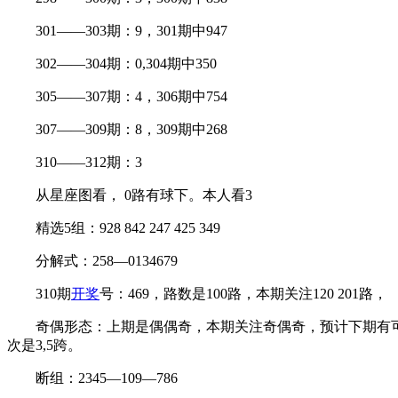
301——303期：9，301期中947
302——304期：0,304期中350
305——307期：4，306期中754
307——309期：8，309期中268
310——312期：3
从星座图看， 0路有球下。本人看3
精选5组：928 842 247 425 349
分解式：258—0134679
310期
开奖
号：469，路数是100路，本期关注120 201路，
奇偶形态：上期是偶偶奇，本期关注奇偶奇，预计下期有可能出现
次是3,5跨。
断组：2345—109—786