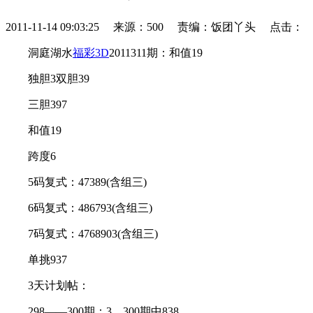
2011-11-14 09:03:25 来源：500 责编：饭团丫头 点击：
洞庭湖水
福彩3D
2011311期：和值19
独胆3双胆39
三胆397
和值19
跨度6
5码复式：47389(含组三)
6码复式：486793(含组三)
7码复式：4768903(含组三)
单挑937
3天计划帖：
298——300期：3，300期中838