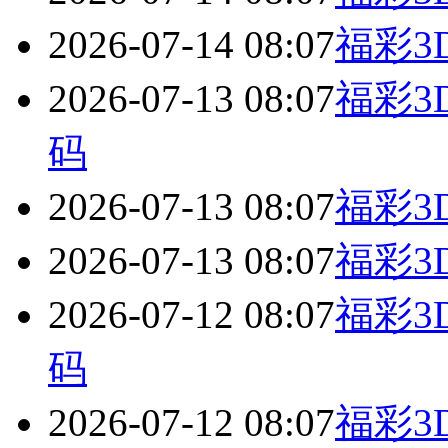
2026-07-14 08:07
福彩3
2026-07-13 08:07
福彩3
码
2026-07-13 08:07
福彩3
2026-07-13 08:07
福彩3
2026-07-12 08:07
福彩3
码
2026-07-12 08:07
福彩3