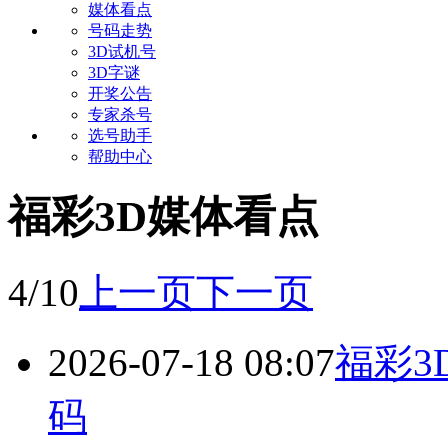
媒体看点
号码走势
3D试机号
3D字谜
开奖公告
专家杀号
选号助手
帮助中心
福彩3D媒体看点
4/10
上一页
下一页
2026-07-18 08:07
福彩3
码