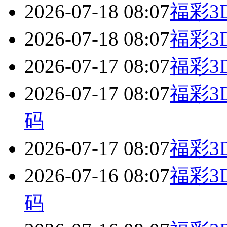
2026-07-18 08:07
福彩3
2026-07-18 08:07
福彩3
2026-07-17 08:07
福彩3
2026-07-17 08:07
福彩3
码
2026-07-17 08:07
福彩3
2026-07-16 08:07
福彩3
码