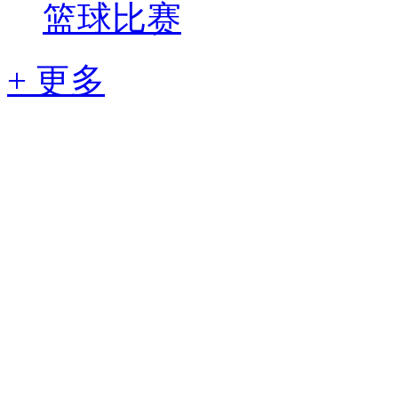
篮球比赛
+ 更多