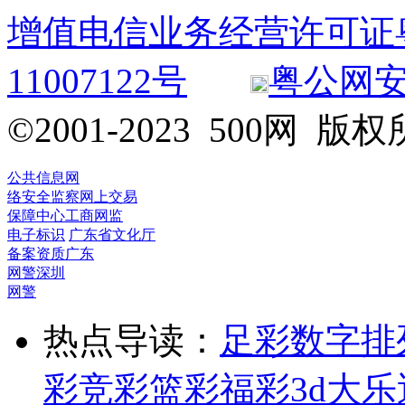
增值电信业务经营许可证粤B2
11007122号
粤公网安备 
©2001-2023 500网
公共信息网
络安全监察
网上交易
保障中心
工商网监
电子标识
广东省文化厅
备案资质
广东
网警
深圳
网警
热点导读：
足彩
数字排
彩
竞彩
篮彩
福彩3d
大乐