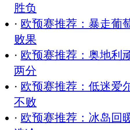
胜负
·
欧预赛推荐：暴走葡
败果
·
欧预赛推荐：奥地利
两分
·
欧预赛推荐：低迷爱
不败
·
欧预赛推荐：冰岛回