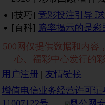
[技巧]
竞彩投注引导 球迷买
[百科]
赔率揭示的是彩
500网仅提供数据和内
心、福彩中心发行的
用户注册
|
友情链接
增值电信业务经营许可证粤B2
11007122号
粤公网安备 