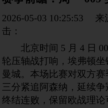
2026-05-03 10:25:
击：
北京时间 5 月 4 日 00:
轮压轴战打响，埃弗顿坐
曼城。本场比赛对双方赛
三分紧追阿森纳，延续争
终结连败，保留欧战理论