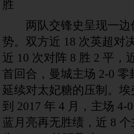
胜
两队交锋史呈现一边倒
势。双方近 18 次英超对决
近 10 次对阵 8 胜 2 
首回合，曼城主场 2-0
延续对太妃糖的压制。埃
到 2017 年 4 月，主场 
蓝月亮再无胜绩，近 8 