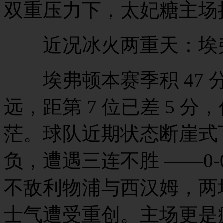
双重压力下，太妃糖主场
近况冰火两重天：埃弗
埃弗顿本赛季积 47 分
远，距第 7 位已差 5 分
茫。球队近期状态断崖式下滑，
负，遭遇三连不胜 ——0-
不敌利物浦与西汉姆，两
士气遭受重创。主场更是疲软，