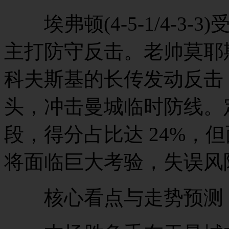
埃弗顿(4-5-1/4-3
主打防守反击。老帅莫耶
科夫斯基的长传发动反击，
头，冲击曼城临时防线。
段，得分占比达 24%，
将面临巨大考验，失误风
核心看点与走势预测