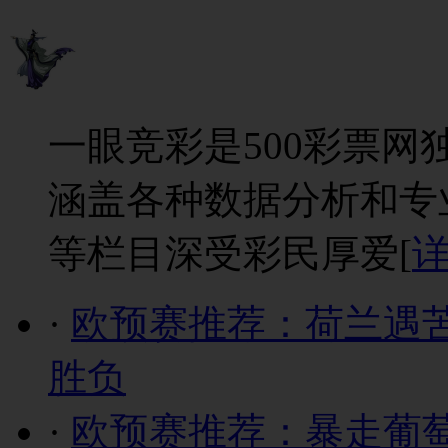
一眼竞彩是500彩票
涵盖各种数据分析和专
等栏目深受彩民厚爱[
·
欧预赛推荐：荷兰遇
胜负
·
欧预赛推荐：暴走葡