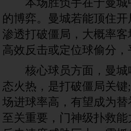
本场胜负手在于曼城中
的博弈。曼城若能顶住开
渗透打破僵局，大概率客场
高效反击或定位球偷分，
核心球员方面，曼城哈
态火热，是打破僵局关键
场进球率高，有望成为替
至关重要，门神级扑救能