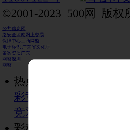
©2001-2023 500网
公共信息网
络安全监察
网上交易
保障中心
工商网监
电子标识
广东省文化厅
备案资质
广东
网警
深圳
网警
热点导读：
足彩
数字排
彩
竞彩
篮彩
福彩3d
大乐
竞彩篮球
双色球
彩种信息：
排列3走势