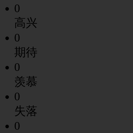
0
高兴
0
期待
0
羡慕
0
失落
0