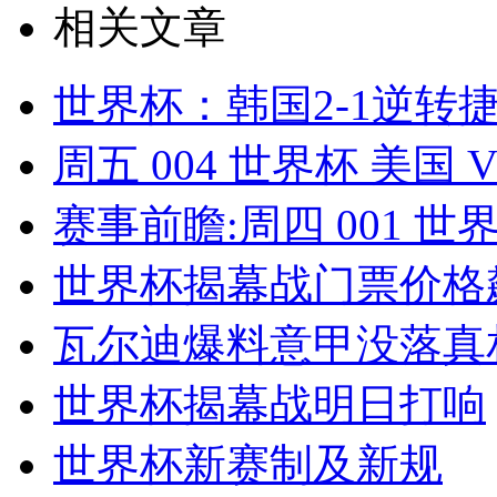
相关文章
世界杯：韩国2-1逆转
周五 004 世界杯 美国 
赛事前瞻:周四 001 世
世界杯揭幕战门票价格
瓦尔迪爆料意甲没落真
世界杯揭幕战明日打响
世界杯新赛制及新规