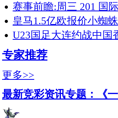
赛事前瞻:周三 201 国
皇马1.5亿欧报价小蜘
U23国足大连约战中国
专家推荐
更多>>
最新竞彩资讯专题：《一