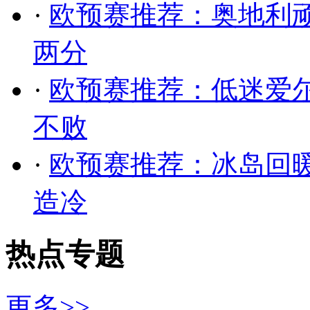
·
欧预赛推荐：奥地利
两分
·
欧预赛推荐：低迷爱
不败
·
欧预赛推荐：冰岛回
造冷
热点专题
更多>>