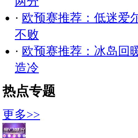
两分
·
欧预赛推荐：低迷爱
不败
·
欧预赛推荐：冰岛回
造冷
热点专题
更多>>