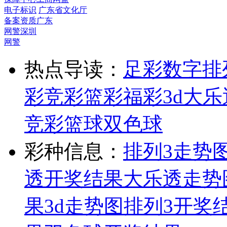
电子标识
广东省文化厅
备案资质
广东
网警
深圳
网警
热点导读：
足彩
数字排
彩
竞彩
篮彩
福彩3d
大乐
竞彩篮球
双色球
彩种信息：
排列3走势
透开奖结果
大乐透走势
果
3d走势图
排列3开奖