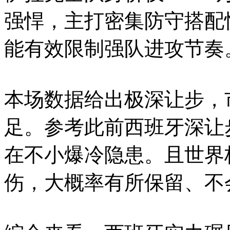
强悍，主打密集防守搭配
能有效限制强队进攻节奏
本场数据给出极深让步，
足。参考此前西班牙深让
在不小爆冷隐患。且世界
伤，大概率有所保留、不