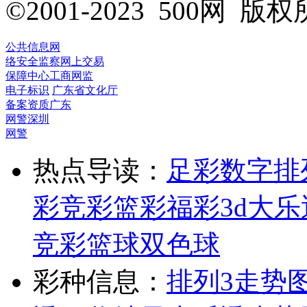
©2001-2023 500网
公共信息网
络安全监察
网上交易
保障中心
工商网监
电子标识
广东省文化厅
备案资质
广东
网警
深圳
网警
热点导读：
足彩
数字排
彩
竞彩
篮彩
福彩3d
大乐
竞彩篮球
双色球
彩种信息：
排列3走势