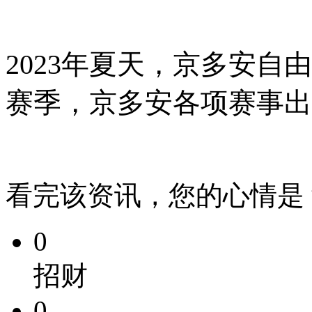
2023年夏天，京多安
赛季，京多安各项赛事出战
看完该资讯，您的心情是
0
招财
0