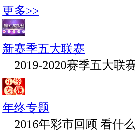
更多>>
新赛季五大联赛
2019-2020赛季五大联
年终专题
2016年彩市回顾 看什