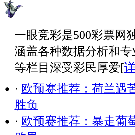
一眼竞彩是500彩票
涵盖各种数据分析和专
等栏目深受彩民厚爱[
·
欧预赛推荐：荷兰遇
胜负
·
欧预赛推荐：暴走葡