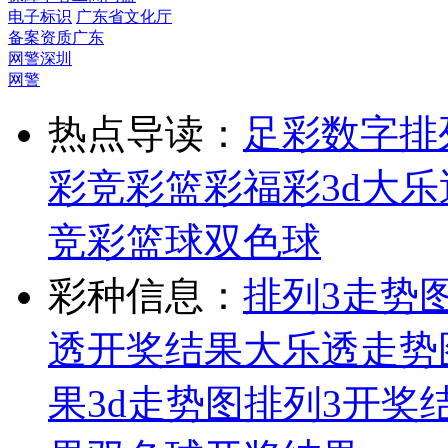
电子标识
广东省文化厅
备案资质
广东
网警
深圳
网警
热点导读：
足彩
数字排
彩
竞彩
篮彩
福彩3d
大乐
竞彩篮球
双色球
彩种信息：
排列3走势
透开奖结果
大乐透走势
果
3d走势图
排列3开奖