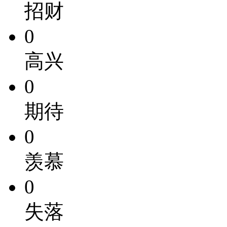
招财
0
高兴
0
期待
0
羡慕
0
失落