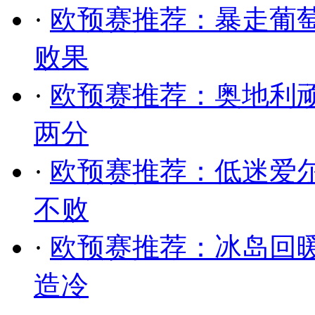
·
欧预赛推荐：暴走葡
败果
·
欧预赛推荐：奥地利
两分
·
欧预赛推荐：低迷爱
不败
·
欧预赛推荐：冰岛回
造冷