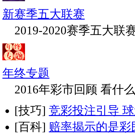
新赛季五大联赛
2019-2020赛季五大联
年终专题
2016年彩市回顾 看什
[技巧]
竞彩投注引导 球迷买
[百科]
赔率揭示的是彩