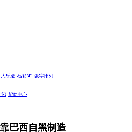
大乐透
福彩3D
数字排列
介绍
帮助中心
项靠巴西自黑制造