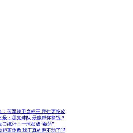
会：蓝军铁卫当标王 拜仁更换攻
之最：哪支球队 最能帮你挣钱？
盘口统计：一球盘成“毒药”
动距离倒数 球王真的跑不动了吗