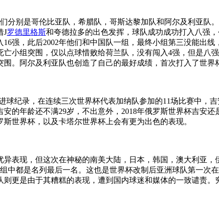
分别是哥伦比亚队，希腊队，哥斯达黎加队和阿尔及利亚队。此
J
罗德里格斯
和夸德拉多的出色发挥，球队成功成功打入八强，
入16强，此后2002年他们和中国队一组，最终小组第三没能出线
死亡小组突围，仅以点球惜败给荷兰队，没有闯入4强，但是八强
突围。阿尔及利亚队也创造了自己的最好成绩，首次打入了世界
球纪录，在连续三次世界杯代表加纳队参加的11场比赛中，吉
安的年龄还不满29岁，不出意外，2018年俄罗斯世界杯吉安
罗斯世界杯，以及卡塔尔世界杯上会有更为出色的表现。
优异表现，但这次在神秘的南美大陆，日本，韩国，澳大利亚，伊
小组中都是名列最后一名。这也是世界杯改制后亚洲球队第一次
队则更是由于其糟糕的表现，遭到国内球迷和媒体的一致谴责。