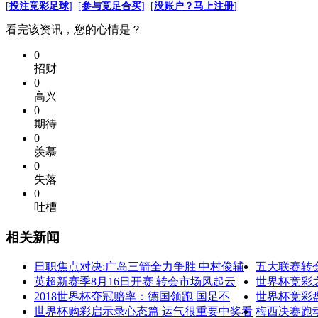
[
投注竞彩足球
]
[
参与竞足合买
]
[
没账户？马上注册
]
看完该资讯，您的心情是？
0
招财
0
高兴
0
期待
0
羡慕
0
失落
0
吐槽
相关新闻
日职焦点对决:广岛三箭全力争胜 中村俊辅
五大联赛转
英超新赛季8月16日开赛 转会市场风起云
世界杯竞彩
2018世界杯夺冠赔率：德国领跑 国足不
世界杯竞彩
世界杯购彩启示录心态篇 运气很重要中奖看
梅西决赛跑