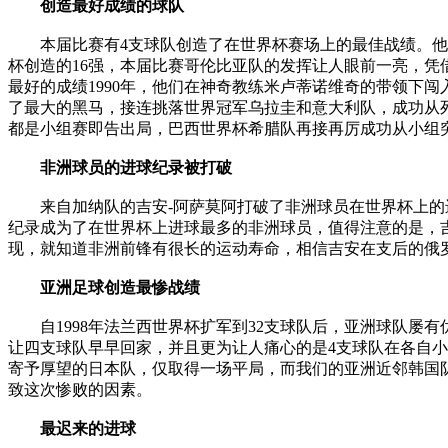
创造最好成绩的球队
本届比赛有4支球队创造了在世界杯赛场上的最佳战绩。他们
杯创造的16强，本届比赛哥伦比亚队的发挥让人眼前一亮，凭借
最好的成绩1990年，他们在神奇教练米卢蒂诺维奇的带领下闯
了最大的黑马，接连挑落世界冠军乌拉圭和意大利队，成功从
都是小组赛即告出局，巴西世界杯希腊队再接再厉成功从小组
非洲球员的进球纪录被打破
来自加纳队的吉安-阿萨莫阿打破了非洲球员在世界杯上的进
纪录成为了在世界杯上进球最多的非洲球员，值得注意的是，吉
现，就知道非洲前锋有很长的运动寿命，相信吉安在支后的俄
亚洲足球创造最惨战绩
自1998年法兰西世界杯扩军到32支球队后，亚洲球队屡有
让四支球队早早回家，并且更为让人痛心的是4支球队在各自
寄予厚望的日本队，仅取得一场平局，而我们的亚洲近邻韩国
致这次惨败的因素。
最迟来的进球