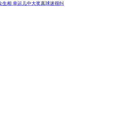
众生相 幸运儿中大奖真球迷很纠