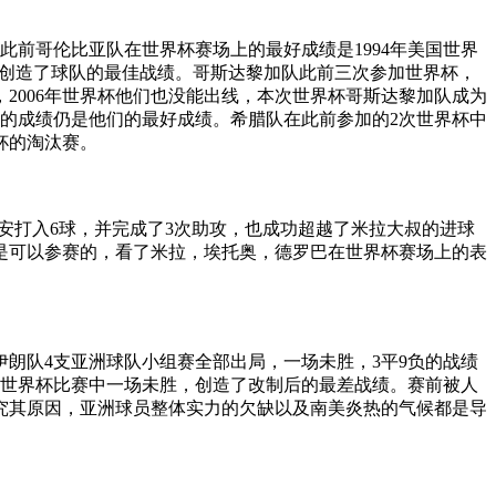
前哥伦比亚队在世界杯赛场上的最好成绩是1994年美国世界
创造了球队的最佳战绩。哥斯达黎加队此前三次参加世界杯，
，2006年世界杯他们也没能出线，本次世界杯哥斯达黎加队成为
的成绩仍是他们的最好成绩。希腊队在此前参加的2次世界杯中
杯的淘汰赛。
安打入6球，并完成了3次助攻，也成功超越了米拉大叔的进球
还是可以参赛的，看了米拉，埃托奥，德罗巴在世界杯赛场上的表
朗队4支亚洲球队小组赛全部出局，一场未胜，3平9负的战绩
在世界杯比赛中一场未胜，创造了改制后的最差战绩。赛前被人
究其原因，亚洲球员整体实力的欠缺以及南美炎热的气候都是导