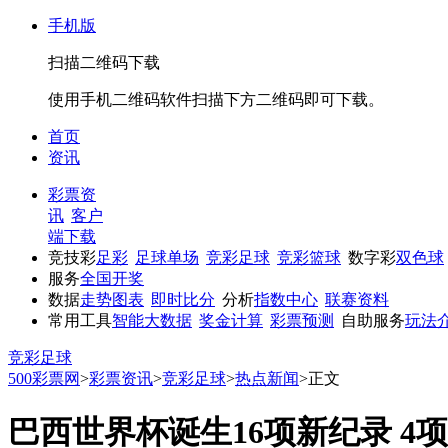
手机版
扫描二维码下载
使用手机二维码软件扫描下方二维码即可下载。
首页
资讯
彩票资
讯
客户
端下载
竞技彩
足彩
足球单场
竞彩足球
竞彩篮球
数字彩
双色球
服务
全国开奖
数据
走势图表
即时比分
分析
指数中心
联赛资料
常用工具
智能大数据
奖金计算
彩票预测
自助服务
玩法
竞彩足球
500彩票网
>
彩票资讯
>
竞彩足球
>
热点新闻
>
正文
巴西世界杯诞生16项新纪录 4