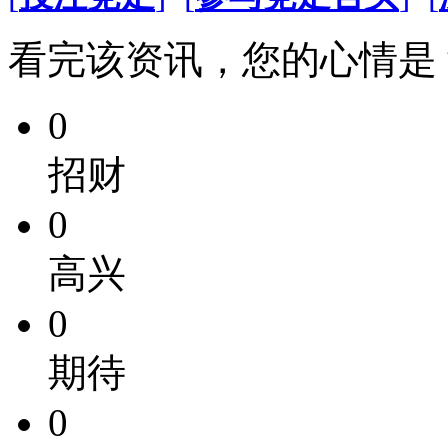
看完该资讯，您的心情是
0
招财
0
高兴
0
期待
0