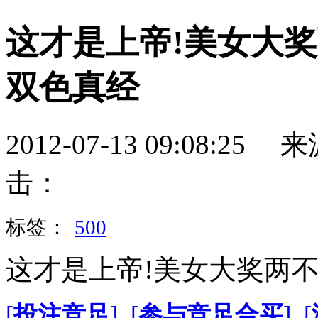
这才是上帝!美女大奖
双色真经
2012-07-13 09:08:
击：
标签：
500
这才是上帝!美女大奖两不
[
投注竞足
]
[
参与竞足合买
]
[