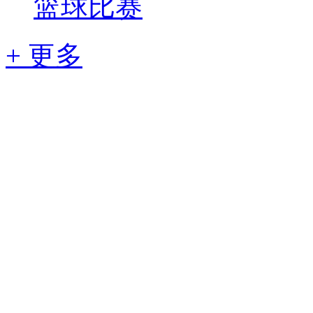
篮球比赛
+ 更多