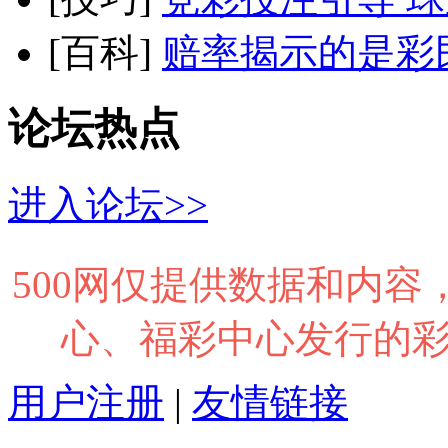
[百科]
赔率揭示的是彩
论坛热点
进入论坛>>
500网仅提供数据和内
心、福彩中心发行的
用户注册
|
友情链接