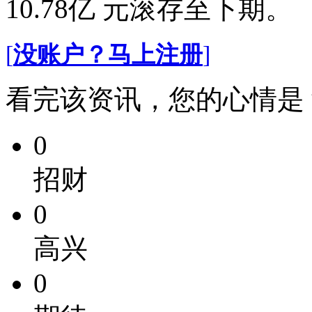
10.78亿 元滚存至下期。
[
没账户？马上注册
]
看完该资讯，您的心情是
0
招财
0
高兴
0