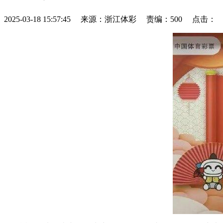
2025-03-18 15:57:45 来源：浙江体彩 责编：500 点击：