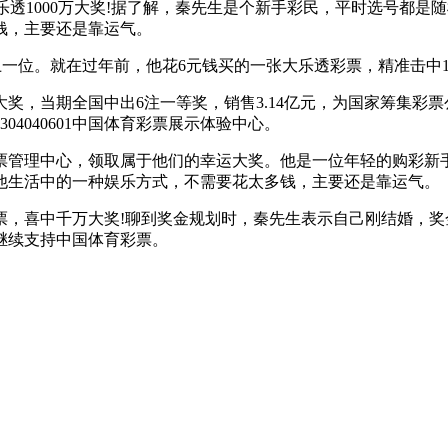
透1000万大奖!据了解，秦先生是个新手彩民，平时选号都是随
钱，主要还是靠运气。
位。就在过年前，他花6元钱买的一张大乐透彩票，精准击中1注
奖，当期全国中出6注一等奖，销售3.14亿元，为国家筹集彩票
04040601中国体育彩票展示体验中心。
管理中心，领取属于他们的幸运大奖。他是一位年轻的购彩新手
他生活中的一种娱乐方式，不需要花太多钱，主要还是靠运气。
，喜中千万大奖!聊到奖金规划时，秦先生表示自己刚结婚，奖
继续支持中国体育彩票。