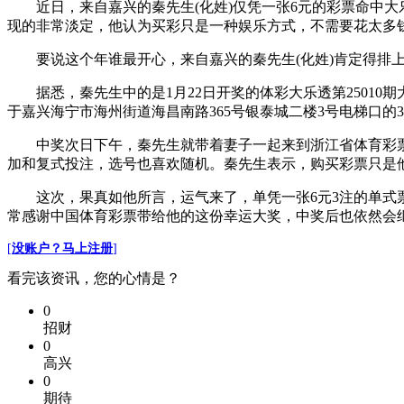
近日，来自嘉兴的秦先生(化姓)仅凭一张6元的彩票命中大乐
现的非常淡定，他认为买彩只是一种娱乐方式，不需要花太多
要说这个年谁最开心，来自嘉兴的秦先生(化姓)肯定得排上一
据悉，秦先生中的是1月22日开奖的体彩大乐透第25010期大
于嘉兴海宁市海州街道海昌南路365号银泰城二楼3号电梯口的33
中奖次日下午，秦先生就带着妻子一起来到浙江省体育彩票
加和复式投注，选号也喜欢随机。秦先生表示，购买彩票只是
这次，果真如他所言，运气来了，单凭一张6元3注的单式票
常感谢中国体育彩票带给他的这份幸运大奖，中奖后也依然会
[
没账户？马上注册
]
看完该资讯，您的心情是？
0
招财
0
高兴
0
期待