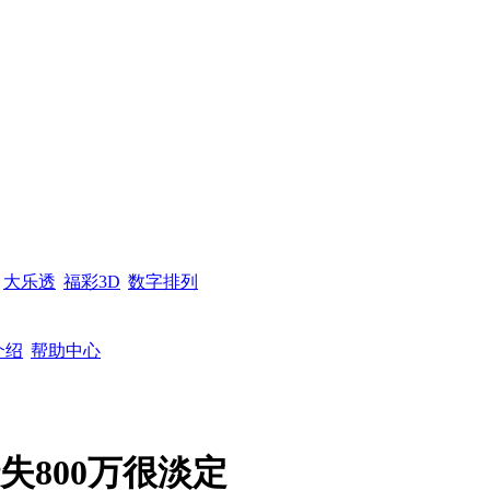
大乐透
福彩3D
数字排列
介绍
帮助中心
错失800万很淡定