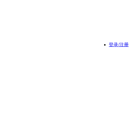
登录/注册