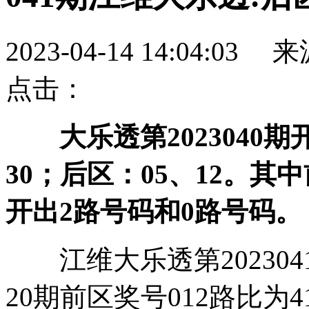
2023-04-14 14:04
点击：
大乐透第2023040期开
30；后区：05、12。其中
开出2路号码和0路号码。
江维大乐透第202304
20期前区奖号012路比为