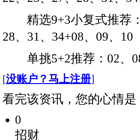
精选9+3小复式推荐：02
28、31、34+08、09、10
单挑5+2推荐：02、08、
[
没账户？马上注册
]
看完该资讯，您的心情是
0
招财