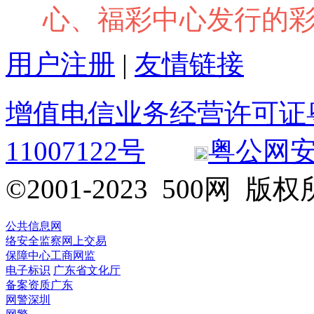
心、福彩中心发行的
用户注册
|
友情链接
增值电信业务经营许可证粤B2
11007122号
粤公网安备 
©2001-2023 500网
公共信息网
络安全监察
网上交易
保障中心
工商网监
电子标识
广东省文化厅
备案资质
广东
网警
深圳