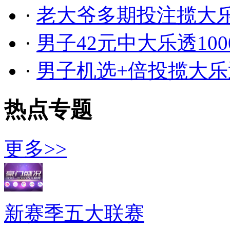
·
老大爷多期投注揽大乐透
·
男子42元中大乐透10
·
男子机选+倍投揽大乐
热点专题
更多>>
新赛季五大联赛