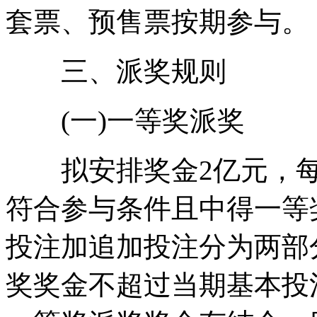
套票、预售票按期参与。
三、派奖规则
(一)一等奖派奖
拟安排奖金2亿元，每期
符合参与条件且中得一等
投注加追加投注分为两部
奖奖金不超过当期基本投