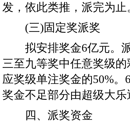
发，依此类推，派完为止
(三)固定奖派奖
拟安排奖金6亿元。派
三至九等奖中任意奖级的
应奖级单注奖金的50%。
奖金不足部分由超级大乐
四、派奖资金