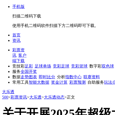
手机版
扫描二维码下载
使用手机二维码软件扫描下方二维码即可下载。
首页
资讯
彩票资
讯
客户
端下载
竞技彩
足彩
足球单场
竞彩足球
竞彩篮球
数字彩
双色球
服务
全国开奖
数据
走势图表
即时比分
分析
指数中心
联赛资料
常用工具
智能大数据
奖金计算
彩票预测
自助服务
玩法
大乐透
500
>
彩票资讯
>
大乐透
>
大乐透动态
>
正文
关于开展2025年超