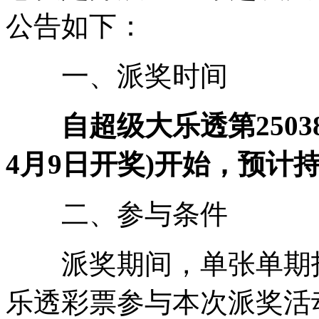
公告如下：
一、派奖时间
自超级大乐透第25038
4月9日开奖)开始，预计持
二、参与条件
派奖期间，单张单期投
乐透彩票参与本次派奖活