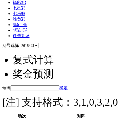
福彩3D
七星彩
七乐彩
胜负彩
6场半全
4场进球
任选九场
期号选择
复式计算
奖金预测
号码
确定
[注] 支持格式：3,1,0,3,2,0,2
场次
对阵