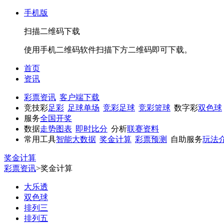
手机版
扫描二维码下载
使用手机二维码软件扫描下方二维码即可下载。
首页
资讯
彩票资讯
客户端下载
竞技彩
足彩
足球单场
竞彩足球
竞彩篮球
数字彩
双色球
服务
全国开奖
数据
走势图表
即时比分
分析
联赛资料
常用工具
智能大数据
奖金计算
彩票预测
自助服务
玩法
奖金计算
彩票资讯
>
奖金计算
大乐透
双色球
排列三
排列五