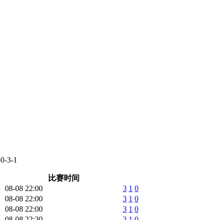
0-3-1
比赛时间
08-08 22:00
3
1
0
08-08 22:00
3
1
0
08-08 22:00
3
1
0
08-08 22:30
3
1
0